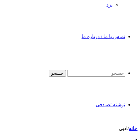
یزد
تماس با ما / درباره ما
جستجو
نوشته تصادفی
خانه
/
ادبی