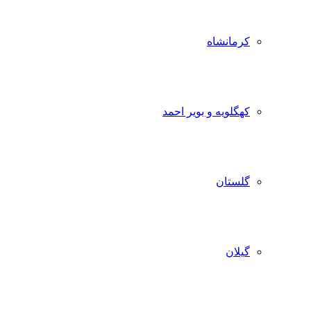
کرمانشاه
کهگلویه و بویر احمد
گلستان
گیلان