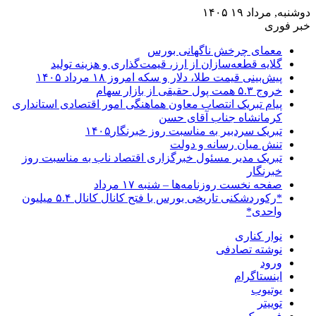
دوشنبه, مرداد ۱۹ ۱۴۰۵
خبر فوری
معمای چرخش ناگهانی بورس
گلایه قطعه‌سازان از ارز، قیمت‌گذاری و هزینه تولید
پیش‌بینی قیمت طلا، دلار و سکه امروز ۱۸ مرداد ۱۴۰۵
خروج ۵.۳ همت پول حقیقی از بازار سهام
پیام تبریک انتصاب معاون هماهنگی امور اقتصادی استانداری
کرمانشاه جناب آقای حسن
تبریک سردبیر به مناسبت روز خبرنگار۱۴۰۵
تنش میان رسانه و دولت
تبریک مدیر مسئول خبرگزاری اقتصاد ناب به مناسبت روز
خبرنگار
صفحه نخست روزنامه‌ها – شنبه ۱۷ مرداد
*رکوردشکنی تاریخی بورس با فتح کانال کانال ۵.۴ میلیون
واحدی*
نوار کناری
نوشته تصادفی
ورود
اینستاگرام
یوتیوب
توییتر