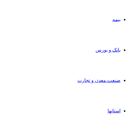
بیمه
بانک و بورس
صنعت،معدن و تجارت
استانها