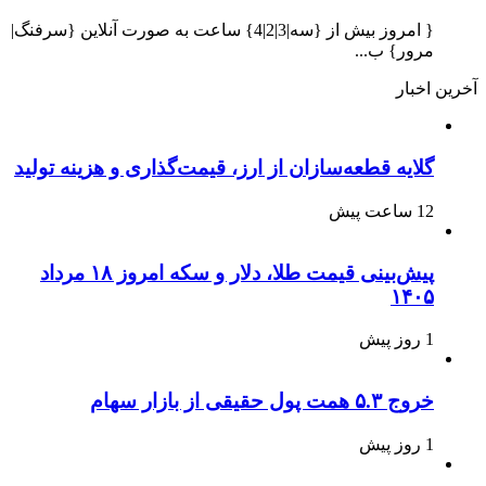
{ امروز بیش از {سه|3|2|4} ساعت به صورت آنلاین {سرفنگ|
مرور} ب...
آخرین اخبار
گلایه قطعه‌سازان از ارز، قیمت‌گذاری و هزینه تولید
12 ساعت پیش
پیش‌بینی قیمت طلا، دلار و سکه امروز ۱۸ مرداد
۱۴۰۵
1 روز پیش
خروج ۵.۳ همت پول حقیقی از بازار سهام
1 روز پیش