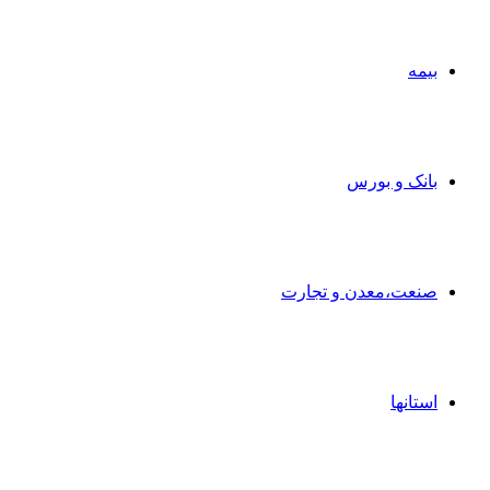
بیمه
بانک و بورس
صنعت،معدن و تجارت
استانها