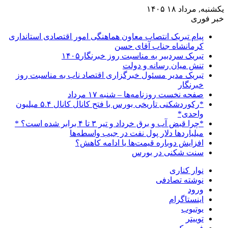
یکشنبه, مرداد ۱۸ ۱۴۰۵
خبر فوری
پیام تبریک انتصاب معاون هماهنگی امور اقتصادی استانداری
کرمانشاه جناب آقای حسن
تبریک سردبیر به مناسبت روز خبرنگار۱۴۰۵
تنش میان رسانه و دولت
تبریک مدیر مسئول خبرگزاری اقتصاد ناب به مناسبت روز
خبرنگار
صفحه نخست روزنامه‌ها – شنبه ۱۷ مرداد
*رکوردشکنی تاریخی بورس با فتح کانال کانال ۵.۴ میلیون
واحدی*
*چرا قبض آب و برق خرداد و تیر ۳ تا ۴ برابر شده است؟ *
میلیاردها دلار پول نفت در جیب واسطه‌ها
افزایش دوباره قیمت‌ها یا ادامه کاهش؟
سنت شکنی در بورس
نوار کناری
نوشته تصادفی
ورود
اینستاگرام
یوتیوب
توییتر