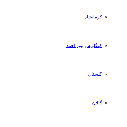
کرمانشاه
کهگلویه و بویر احمد
گلستان
گیلان