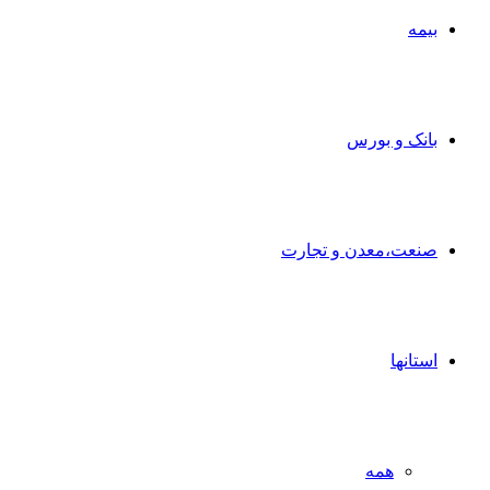
بیمه
بانک و بورس
صنعت،معدن و تجارت
استانها
همه