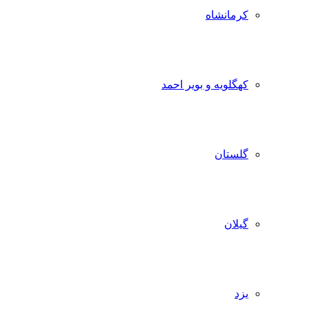
کرمانشاه
کهگلویه و بویر احمد
گلستان
گیلان
یزد