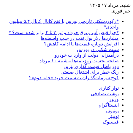
شنبه, مرداد ۱۷ ۱۴۰۵
خبر فوری
*رکوردشکنی تاریخی بورس با فتح کانال کانال ۵.۴ میلیون
واحدی*
*چرا قبض آب و برق خرداد و تیر ۳ تا ۴ برابر شده است؟ *
میلیاردها دلار پول نفت در جیب واسطه‌ها
افزایش دوباره قیمت‌ها یا ادامه کاهش؟
سنت شکنی در بورس
درآمدزایی دولت از واردات خودرو
صفحه نخست روزنامه‌ها – شنبه ۱۰ مرداد
دور باطل قیمت گذاری بنزین
زنگ خطر برای اشتغال صنعتی
کوچ سرمایه‌گذاران به سمت خرید «خانه دوم»؟
نوار کناری
نوشته تصادفی
ورود
اینستاگرام
یوتیوب
توییتر
فیسبوک