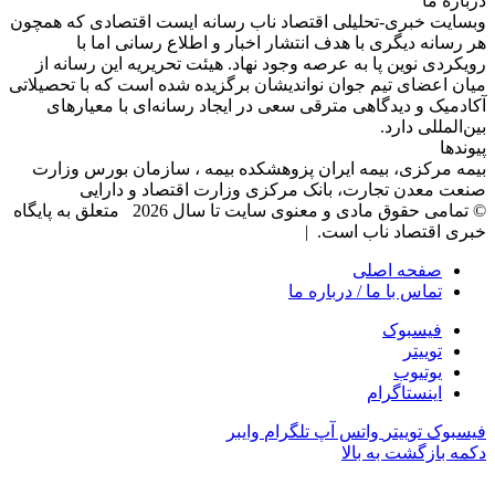
درباره‌ ما
وبسایت خبری-تحلیلی اقتصاد ناب رسانه‌ ایست اقتصادی که همچون
هر رسانه دیگری با هدف انتشار اخبار و اطلاع رسانی اما با
رویکردی نوین پا به عرصه وجود نهاد. هیئت تحریریه این رسانه از
میان اعضای تیم جوان نواندیشان برگزیده شده است که با تحصیلاتی
آکادمیک و دیدگاهی‌ مترقی سعی در ایجاد رسانه‌ای با معیار‌های
بین‌المللی دارد.
پیوندها
بیمه مرکزی، بیمه ایران پزوهشکده بیمه ، سازمان بورس وزارت
صنعت معدن تجارت، بانک مرکزی وزارت اقتصاد و دارایی
© تمامی حقوق مادی و معنوی سایت تا سال 2026 متعلق به پایگاه
خبری اقتصاد ناب است. |
صفحه اصلی
تماس با ما / درباره ما
فیسبوک
توییتر
یوتیوب
اینستاگرام
فیسبوک
توییتر
واتس آپ
تلگرام
وایبر
دکمه بازگشت به بالا