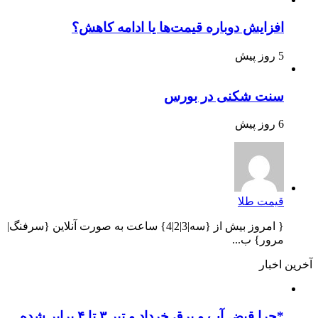
افزایش دوباره قیمت‌ها یا ادامه کاهش؟
5 روز پیش
سنت شکنی در بورس
6 روز پیش
قیمت طلا
{ امروز بیش از {سه|3|2|4} ساعت به صورت آنلاین {سرفنگ|
مرور} ب...
آخرین اخبار
*چرا قبض آب و برق خرداد و تیر ۳ تا ۴ برابر شده