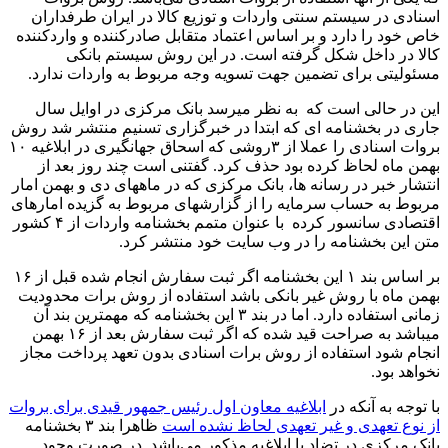
اسنادی در سیستم سنتی واردات و توزیع کالا در ایران طرفداران
خاص خود را دارد و بر اساس اعتماد متقابل صادرکننده و واردکننده
کالا در داخل شکل گرفته است. در این روش سیستم بانکی
مسئولیتی برای تضمین جهت تسویه وجه مربوط به واردات ندارد.
این در حالی است که به نظر میرسد بانک مرکزی در اوایل سال
جاری در بخشنامه ای که ابتدا در خبرگزاری تسنیم منتشر شد روش
بروات اسنادی را عملا از ۳روشی که اسحاق جهانگیری در ابلاغیه ۱۰
بهمن ماه لحاظ کرده بود حذف کرد. گفتنی است چند روز بعد از
انتشار خبر در رسانه ها، بانک مرکزی که در ماههای دی و بهمن امار
مربوط به حساب سرمایه را از گزارشهای مربوط به گزیده امارهای
اقتصادی سانسور کرده با عنوان متمم بخشنامه واردات از ۴ کشور
متن این بخشنامه را در وب سایت خود منتشر کرد.
بر اساس بند ۱ این بخشنامه اگر ثبت سفارش انجام شده قبل از ۱۶
بهمن ماه با روش غیر بانکی باشد استفاده از روش برات محدودیت
زمانی استفاده دارد. اما در بند ۳ این بخشنامه که مهمترین بند آن
میباشد به صراحت قید شده که اگر ثبت سفارش بعد از ۱۶ بهمن
انجام شود استفاده از روش برات اسنادی بدون تعهد پرداخت مجاز
نخواهد بود.
با توجه به آنکه در
ابلاغیه معاون اول رئیس جمهور قیدی برای بروات
از نوع تعهدی و غیر تعهدی لحاظ نشده است
ظاهرا بند ۳ بخشنامه
بانک مرکزی در تضاد با ابلاغیه مذکور می‌باشد. در صورت وجود