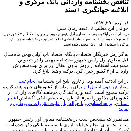
تناقض بخشنامه وارداتی بانک مرکزی و
ابلاغیه جهانگیری +سند
فروردین ۲۹, ۱۳۹۷
خواندن این مطلب 2 دقیقه زمان میبرد
در حالی که در ابلاغیه بهمن ماه معاون اول رئیس جمهور برای واردات کالا از ۴ کشور چین،
کره، ترکیه و هند استفاده روش بروات اسنادی لحاظ شده بود در بخشنامه متمم بانک
مرکزی استفاده از این روش محدود شده است
به گزارش خبرنگار اقتصادی پایگاه اقتصاد ناب اوایل بهمن ماه سال
قبل معاون اول رئیس جمهور بخشنامه مهمی را در خصوص
ممنوعیت استفاده از روش بدون انتقال ارز برای ثبت سفارش
واردات از ۴ کشور چین، کره، ترکیه و هند ابلاغ کرد.
در این ابلاغیه آمده بود، از تاریخ ابلاغ این بخشنامه
انجام ثبت
سفارش بدون انتقال ارز برای واردات
از کشورهای چین، هند، کره و
ترکیه ممنوع است. کلیه وارد کنندگان موظفند کالاهای وارداتی از
کشورهای مذکور را صرفاً‌ از طریق سیستم بانکی (گشایش
اعتبار
اسنادی
،
برات اسنادی
و یا حواله) با رعایت مقررات مربوط وارد
نمایند.
همانطور که مشخص است در بخشنامه معاون اول رئیس جمهور
سه روش برای انجام عملیات ارزی با سیستم بانکی ذکر شده است
که یکی از آنها استفاده از بروات اسنادی می‌باشد. روش بروات