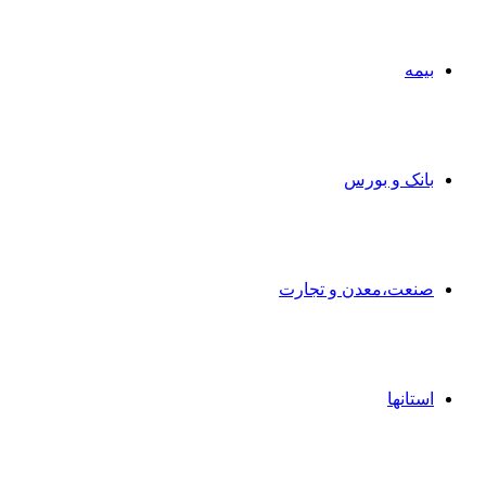
بیمه
بانک و بورس
صنعت،معدن و تجارت
استانها