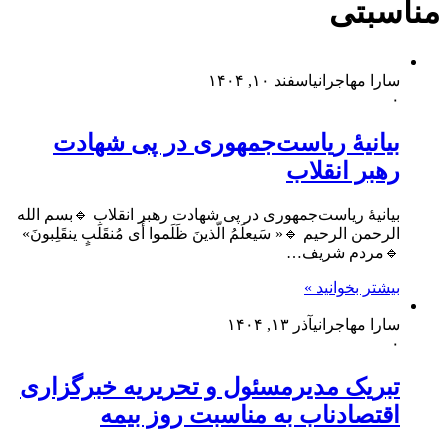
مناسبتی
سارا مهاجرانی
اسفند ۱۰, ۱۴۰۴
۰
بیانیۀ ریاست‌جمهوری در پی شهادت
رهبر انقلاب
بیانیۀ ریاست‌جمهوری در پی شهادت رهبر انقلاب 🔹بسم الله
الرحمن الرحیم 🔹« سَیعلَمُ الّذینَ ظَلَموا أَی مُنقَلَبٍ ینقَلِبونَ»
🔹مردم شریف…
بیشتر بخوانید »
سارا مهاجرانی
آذر ۱۳, ۱۴۰۴
۰
تبریک مدیرمسئول و تحریریه خبرگزاری
اقتصادناب به مناسبت روز بیمه