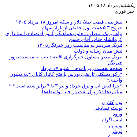
یکشنبه, مرداد ۱۸ ۱۴۰۵
خبر فوری
پیش‌بینی قیمت طلا، دلار و سکه امروز ۱۸ مرداد ۱۴۰۵
خروج ۵.۳ همت پول حقیقی از بازار سهام
پیام تبریک انتصاب معاون هماهنگی امور اقتصادی استانداری
کرمانشاه جناب آقای حسن
تبریک سردبیر به مناسبت روز خبرنگار۱۴۰۵
تنش میان رسانه و دولت
تبریک مدیر مسئول خبرگزاری اقتصاد ناب به مناسبت روز
خبرنگار
صفحه نخست روزنامه‌ها – شنبه ۱۷ مرداد
*رکوردشکنی تاریخی بورس با فتح کانال کانال ۵.۴ میلیون
واحدی*
*چرا قبض آب و برق خرداد و تیر ۳ تا ۴ برابر شده است؟ *
میلیاردها دلار پول نفت در جیب واسطه‌ها
نوار کناری
نوشته تصادفی
ورود
اینستاگرام
یوتیوب
توییتر