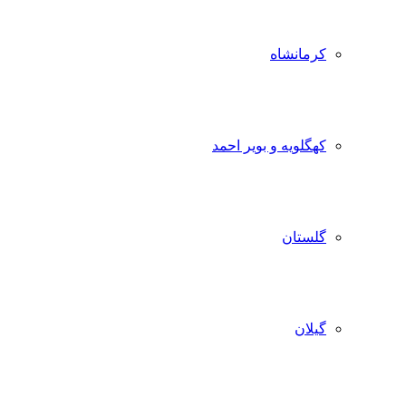
کرمانشاه
کهگلویه و بویر احمد
گلستان
گیلان