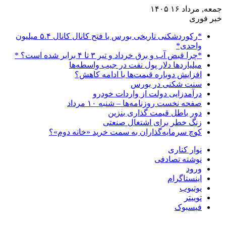
جمعه, مرداد ۱۶ ۱۴۰۵
خبر فوری
*رکوردشکنی تاریخی بورس با فتح کانال کانال ۵.۴ میلیون
واحدی*
*چرا قبض آب و برق خرداد و تیر ۳ تا ۴ برابر شده است؟ *
میلیاردها دلار پول نفت در جیب واسطه‌ها
افزایش دوباره قیمت‌ها یا ادامه کاهش؟
سنت شکنی در بورس
درآمدزایی دولت از واردات خودرو
صفحه نخست روزنامه‌ها – شنبه ۱۰ مرداد
دور باطل قیمت گذاری بنزین
زنگ خطر برای اشتغال صنعتی
کوچ سرمایه‌گذاران به سمت خرید «خانه دوم»؟
نوار کناری
نوشته تصادفی
ورود
اینستاگرام
یوتیوب
توییتر
فیسبوک