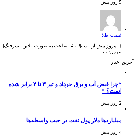
5 روز پیش
قیمت طلا
{ امروز بیش از {سه|3|2|4} ساعت به صورت آنلاین {سرفنگ|
مرور} ب...
آخرین اخبار
*چرا قبض آب و برق خرداد و تیر ۳ تا ۴ برابر شده
است؟ *
2 روز پیش
میلیاردها دلار پول نفت در جیب واسطه‌ها
4 روز پیش