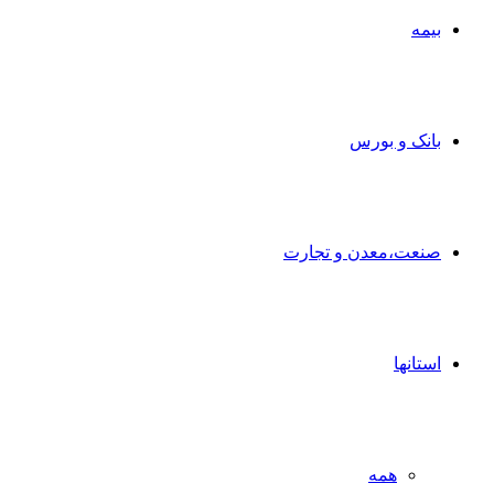
بیمه
بانک و بورس
صنعت،معدن و تجارت
استانها
همه