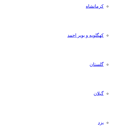
کرمانشاه
کهگلویه و بویر احمد
گلستان
گیلان
یزد