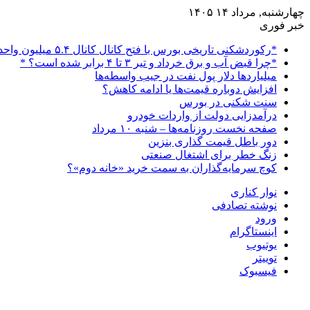
چهارشنبه, مرداد ۱۴ ۱۴۰۵
خبر فوری
*رکوردشکنی تاریخی بورس با فتح کانال کانال ۵.۴ میلیون واحدی*
*چرا قبض آب و برق خرداد و تیر ۳ تا ۴ برابر شده است؟ *
میلیاردها دلار پول نفت در جیب واسطه‌ها
افزایش دوباره قیمت‌ها یا ادامه کاهش؟
سنت شکنی در بورس
درآمدزایی دولت از واردات خودرو
صفحه نخست روزنامه‌ها – شنبه ۱۰ مرداد
دور باطل قیمت گذاری بنزین
زنگ خطر برای اشتغال صنعتی
کوچ سرمایه‌گذاران به سمت خرید «خانه دوم»؟
نوار کناری
نوشته تصادفی
ورود
اینستاگرام
یوتیوب
توییتر
فیسبوک