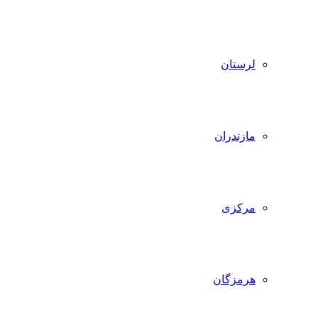
لرستان
مازندران
مرکزی
هرمزگان