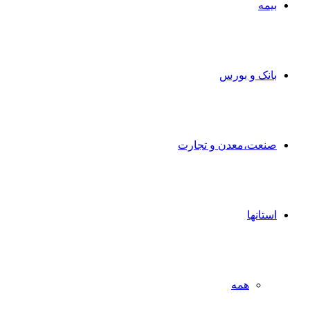
بیمه
بانک و بورس
صنعت،معدن و تجارت
استانها
همه