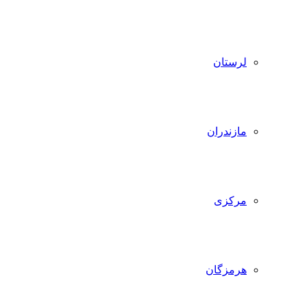
لرستان
مازندران
مرکزی
هرمزگان