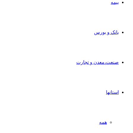
بیمه
بانک و بورس
صنعت،معدن و تجارت
استانها
همه