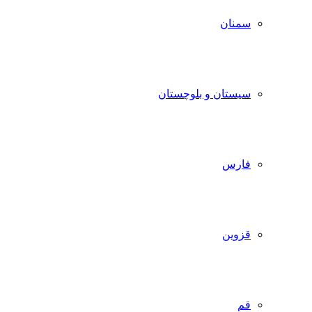
سمنان
سیستان و بلوچستان
فارس
قزوین
قم