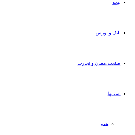
بیمه
بانک و بورس
صنعت،معدن و تجارت
استانها
همه