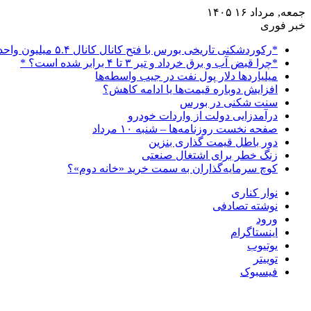
جمعه, مرداد ۱۶ ۱۴۰۵
خبر فوری
*رکوردشکنی تاریخی بورس با فتح کانال کانال ۵.۴ میلیون واحدی*
*چرا قبض آب و برق خرداد و تیر ۳ تا ۴ برابر شده است؟ *
میلیاردها دلار پول نفت در جیب واسطه‌ها
افزایش دوباره قیمت‌ها یا ادامه کاهش؟
سنت شکنی در بورس
درآمدزایی دولت از واردات خودرو
صفحه نخست روزنامه‌ها – شنبه ۱۰ مرداد
دور باطل قیمت گذاری بنزین
زنگ خطر برای اشتغال صنعتی
کوچ سرمایه‌گذاران به سمت خرید «خانه دوم»؟
نوار کناری
نوشته تصادفی
ورود
اینستاگرام
یوتیوب
توییتر
فیسبوک