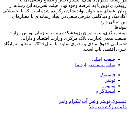
رویکردی نوین پا به عرصه وجود نهاد. هیئت تحریریه این رسانه از
میان اعضای تیم جوان نواندیشان برگزیده شده است که با تحصیلاتی
آکادمیک و دیدگاهی‌ مترقی سعی در ایجاد رسانه‌ای با معیار‌های
بین‌المللی دارد.
پیوندها
بیمه مرکزی، بیمه ایران پزوهشکده بیمه ، سازمان بورس وزارت
صنعت معدن تجارت، بانک مرکزی وزارت اقتصاد و دارایی
© تمامی حقوق مادی و معنوی سایت تا سال 2026 متعلق به پایگاه
خبری اقتصاد ناب است. |
صفحه اصلی
تماس با ما / درباره ما
فیسبوک
توییتر
یوتیوب
اینستاگرام
فیسبوک
توییتر
واتس آپ
تلگرام
وایبر
دکمه بازگشت به بالا