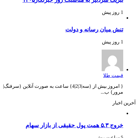
1 روز پیش
تنش میان رسانه و دولت
1 روز پیش
قیمت طلا
{ امروز بیش از {سه|3|2|4} ساعت به صورت آنلاین {سرفنگ|
مرور} ب...
آخرین اخبار
خروج ۵.۳ همت پول حقیقی از بازار سهام
5 ساعت پیش