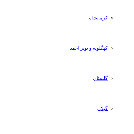
کرمانشاه
کهگلویه و بویر احمد
گلستان
گیلان