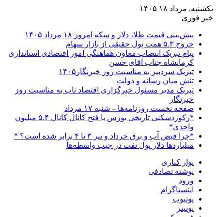
یکشنبه, مرداد ۱۸ ۱۴۰۵
خبر فوری
پیش‌بینی قیمت طلا، دلار و سکه امروز ۱۸ مرداد ۱۴۰۵
خروج ۵.۳ همت پول حقیقی از بازار سهام
پیام تبریک انتصاب معاون هماهنگی امور اقتصادی استانداری
کرمانشاه جناب آقای حسن
تبریک سردبیر به مناسبت روز خبرنگار۱۴۰۵
تنش میان رسانه و دولت
تبریک مدیر مسئول خبرگزاری اقتصاد ناب به مناسبت روز
خبرنگار
صفحه نخست روزنامه‌ها – شنبه ۱۷ مرداد
*رکوردشکنی تاریخی بورس با فتح کانال کانال ۵.۴ میلیون
واحدی*
*چرا قبض آب و برق خرداد و تیر ۳ تا ۴ برابر شده است؟ *
میلیاردها دلار پول نفت در جیب واسطه‌ها
نوار کناری
نوشته تصادفی
ورود
اینستاگرام
یوتیوب
توییتر