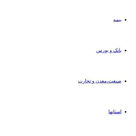
بیمه
بانک و بورس
صنعت،معدن و تجارت
استانها