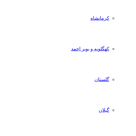
کرمانشاه
کهگلویه و بویر احمد
گلستان
گیلان