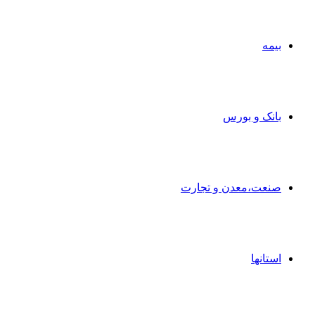
بیمه
بانک و بورس
صنعت،معدن و تجارت
استانها