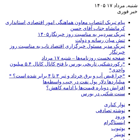
شنبه, مرداد ۱۷ ۱۴۰۵
خبر فوری
پیام تبریک انتصاب معاون هماهنگی امور اقتصادی استانداری
کرمانشاه جناب آقای حسن
تبریک سردبیر به مناسبت روز خبرنگار۱۴۰۵
تنش میان رسانه و دولت
تبریک مدیر مسئول خبرگزاری اقتصاد ناب به مناسبت روز
خبرنگار
صفحه نخست روزنامه‌ها – شنبه ۱۷ مرداد
*رکوردشکنی تاریخی بورس با فتح کانال کانال ۵.۴ میلیون
واحدی*
*چرا قبض آب و برق خرداد و تیر ۳ تا ۴ برابر شده است؟ *
میلیاردها دلار پول نفت در جیب واسطه‌ها
افزایش دوباره قیمت‌ها یا ادامه کاهش؟
سنت شکنی در بورس
نوار کناری
نوشته تصادفی
ورود
اینستاگرام
یوتیوب
توییتر