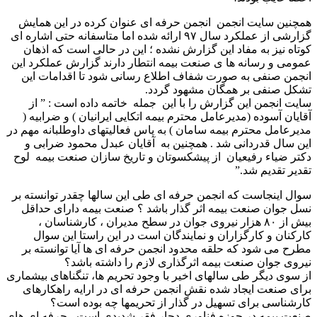
همچنین سایت انجمن انجمن حرفه ای عنوان کرده در این همایش
گزارشی از عملکرد سال ۹۷ ارائه شده اما متاسفانه حتی اشاره ای
کوتاه نیز به مفاد این گزارش نشده ؛ این در حالی است که اذهان
عمومی و رسانه ها ی صنعت بیمه انتطار دارند گزارش عملکرد این
انجمن صنفی به صورت شفاف اطلاع رسانی شود تا اقدامات این
تشکل صنفی بر همگان مشهود گردد.
سایت انجمن این گزارش را با این جمله خاتمه داده است : ” از
آقایان آسوده (مدیرعامل محترم بیمه اتکایی ایرانیان ) و ضرابیه (
مدیرعامل محترم بیمه سامان ) به پاس فعالیتهای داوطلبانه مهم در
این سال قدردانی شد . همچنین به آقایان عبدل محمود ضرابی و
دکتر ضیاء رفیعیان از پیشکسوتان و تاریخ سازان صنعت بیمه لوح
تقدیر تقدیم شد.”
سوال اینجاست که انجمن حرفه ای طی این سالها چقدر توانسته بر
نسل جوان صنعت بیمه اثر گذار باشد ؟ صنعت بیمه دارای حداقل
بیش از ۸۰ هزار نیروی جوان در سطح مدیران ، کارشناسان ،
کارکنان و کارگزاران و نمایندگان است در این راستا این سوال
مطرح می شود که حلقه محدود انجمن حرفه ای ها آیا توانسته بر
نیروی جوان صنعت بیمه اثرگذاری لازم را داشته باشد؟
از سوی دیگر طی سالهای اخیر با وجود تحریم ها، تنگناهای بیشماری
برای صنعت ایجاد شده نقش انجمن حرفه ای در ارایه راهکارهای
کارشناسی برای تسهیل در گذار از تحریمها چه بوده است؟
صنعت بیمه در حوزه فناوری دچار فقر شدیدی است ، حرفه ای های