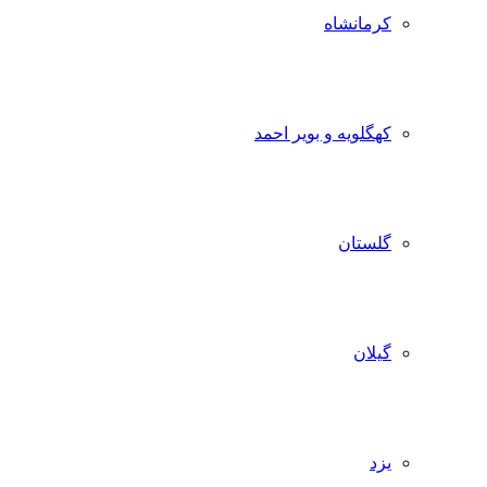
کرمانشاه
کهگلویه و بویر احمد
گلستان
گیلان
یزد