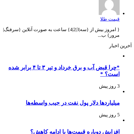
قیمت طلا
{ امروز بیش از {سه|3|2|4} ساعت به صورت آنلاین {سرفنگ|
مرور} ب...
آخرین اخبار
*چرا قبض آب و برق خرداد و تیر ۳ تا ۴ برابر شده
است؟ *
3 روز پیش
میلیاردها دلار پول نفت در جیب واسطه‌ها
5 روز پیش
افزایش دوباره قیمت‌ها یا ادامه کاهش؟