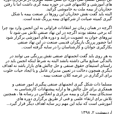
های آموزشی و کلاسهای فنی در حوزه بیمه گری داشت اما با رفتن
حجاریان از بیمه ملت به خاموشی گرائید.
البته باید گفت نقش حجاریان این روزها در صنعت بیمه با شکل
گیری کمیته صیانت از شرکتهای بیمه پررنگ شده است.
اگرچه در همان زمان نیز انتقادات فراوانی به این انجمن وارد بود چرا
که برخی معتقد بودند اگرچه در این نهاد صنفی تلاش می شود تا
نیروهای جوان به عضویت درآیند و دوره های آموزشی برگزار شود
اما حضور پررنگ بازیگران قدیمی صنعت در این نهاد صنفی
بکارگیری جوانان و کارشناسان را در سایه گرفته است.
.
به هر روی باید گفت انجمنهای صنفی نقش پررنگی می توانند در
بالندگی صنایع مالی داشته بانشد البته به شرط اینکه انجمن باید در
راستای استیفای حقوق صنفی و حل چالش های بازار باشد نه اهداف
دیگری همچون دخالت در تعیین مدیران عامل و یا ایجاد حیات خلوت
برای اثرگذاری در عرصه کلان صنعت بیمه .
مسلما ذات شکل گیری انجمنهای صنفی پیگیری امور صنفی و
همفکری برای حل چالش ها و ارایه پیشنهادات کارشناسی به
سندیکای بیمه گران و بیمه مرکزی و انعکاس در رسانه ها ، همچنین
تلاش برای ارتقاء علمی و فنی از طریق برگزاری دوره های
آموزشی است که نباید این مهم زیر سایه اهداف دیگر قرار گیرد.
..
اردیبهشت ۲, ۱۳۹۸