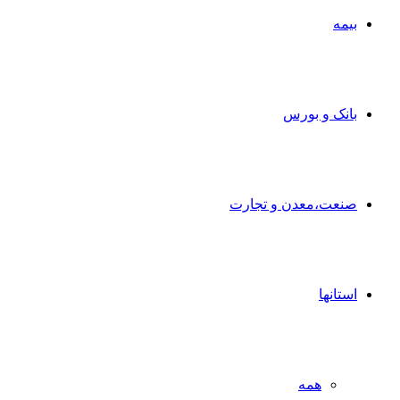
بیمه
بانک و بورس
صنعت،معدن و تجارت
استانها
همه