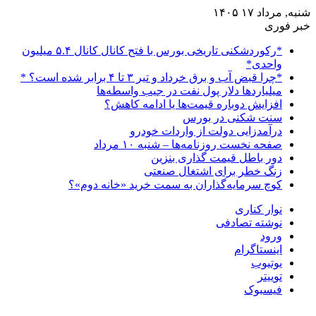
شنبه, مرداد ۱۷ ۱۴۰۵
خبر فوری
*رکوردشکنی تاریخی بورس با فتح کانال کانال ۵.۴ میلیون
واحدی*
*چرا قبض آب و برق خرداد و تیر ۳ تا ۴ برابر شده است؟ *
میلیاردها دلار پول نفت در جیب واسطه‌ها
افزایش دوباره قیمت‌ها یا ادامه کاهش؟
سنت شکنی در بورس
درآمدزایی دولت از واردات خودرو
صفحه نخست روزنامه‌ها – شنبه ۱۰ مرداد
دور باطل قیمت گذاری بنزین
زنگ خطر برای اشتغال صنعتی
کوچ سرمایه‌گذاران به سمت خرید «خانه دوم»؟
نوار کناری
نوشته تصادفی
ورود
اینستاگرام
یوتیوب
توییتر
فیسبوک