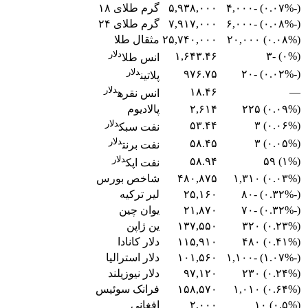
(-۰.۰۷%) -۴,۰۰۰
۵,۹۳۸,۰۰۰
گرم طلای ۱۸
(-۰.۰۸%) -۶,۰۰۰
۷,۹۱۷,۰۰۰
گرم طلای ۲۴
(۰.۰۸%) ۲۰,۰۰۰
۲۵,۷۴۰,۰۰۰
مثقال طلا
دلار
۱,۶۴۳.۴۶
(۰%) -۳
انس طلا
دلار
۹۷۶.۷۵
(-۰.۰۲%) -۲۰
پلاتین
دلار
۱۸.۴۶
—
انس نقره
(۰.۰۹%) ۲۲۵
۲,۶۱۴
پالادیوم
دلار
۵۳.۴۴
(۰.۰۶%) ۳
نفت سبک
دلار
۵۸.۴۵
(۰.۰۵%) ۳
نفت برنت
دلار
۵۸.۹۴
(۱%) ۵۹
نفت اپک
(۰.۰۳%) ۱,۳۱۰
۴۸۰,۸۷۵
شاخص بورس
(-۰.۳۲%) -۸۰
۲۵,۱۶۰
لیر ترکیه
(-۰.۳۲%) -۷۰
۲۱,۸۷۰
یوان چین
(۰.۲۳%) ۳۲۰
۱۳۷,۵۵۰
ین ژاپن
(۰.۴۱%) ۴۸۰
۱۱۵,۹۱۰
دلار کانادا
(-۱.۰۷%) -۱,۱۰۰
۱۰۱,۵۶۰
دلار استرالیا
(۰.۲۴%) ۲۳۰
۹۷,۱۲۰
دلار نیوزیلند
(۰.۶۴%) ۱,۰۱۰
۱۵۸,۵۷۰
فرانک سوئیس
(۰.۵%) ۱۰
۲,۰۰۰
افغانی