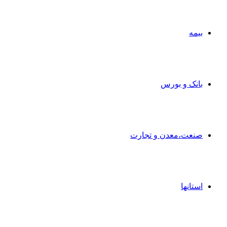
بیمه
بانک و بورس
صنعت،معدن و تجارت
استانها