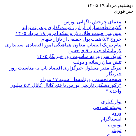
دوشنبه, مرداد ۱۹ ۱۴۰۵
خبر فوری
معمای چرخش ناگهانی بورس
گلایه قطعه‌سازان از ارز، قیمت‌گذاری و هزینه تولید
پیش‌بینی قیمت طلا، دلار و سکه امروز ۱۸ مرداد ۱۴۰۵
خروج ۵.۳ همت پول حقیقی از بازار سهام
پیام تبریک انتصاب معاون هماهنگی امور اقتصادی استانداری
کرمانشاه جناب آقای حسن
تبریک سردبیر به مناسبت روز خبرنگار۱۴۰۵
تنش میان رسانه و دولت
تبریک مدیر مسئول خبرگزاری اقتصاد ناب به مناسبت روز
خبرنگار
صفحه نخست روزنامه‌ها – شنبه ۱۷ مرداد
*رکوردشکنی تاریخی بورس با فتح کانال کانال ۵.۴ میلیون
واحدی*
نوار کناری
نوشته تصادفی
ورود
اینستاگرام
یوتیوب
توییتر