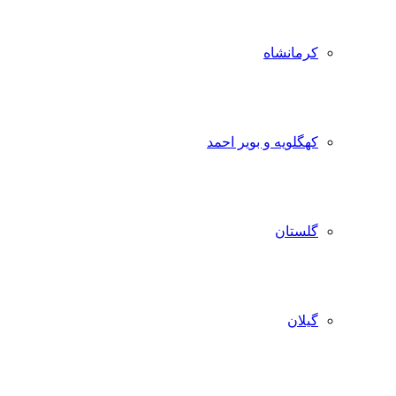
کرمانشاه
کهگلویه و بویر احمد
گلستان
گیلان