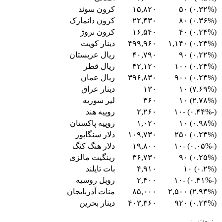
(۰.۳۲%) ۵۰
۱۵,۸۲۰
کرون سوئد
(۰.۳۶%) ۸۰
۲۲,۴۳۰
کرون دانمارک
(۰.۲۴%) ۴۰
۱۶,۵۴۰
کرون نروژ
(۰.۲۳%) ۱,۱۴۰
۴۹۹,۹۶۰
دینار کویت
(۰.۲۲%) ۹۰
۴۰,۷۹۰
ریال عربستان
(۰.۲۴%) ۱۰۰
۴۲,۱۲۰
ریال قطر
(۰.۲۳%) ۹۰۰
۳۹۶,۸۳۰
ریال عمان
(۷.۶۹%) ۱۰
۱۳۰
دینار عراق
(۲.۷۸%) ۱۰
۳۶۰
لیر سوریه
(-۰.۴۴%) -۱۰
۲,۲۶۰
روپیه هند
(۰.۹۸%) ۱۰
۱,۰۲۰
روپیه پاکستان
(۰.۲۳%) ۲۵۰
۱۰۹,۷۳۰
دلار سنگاپور
(-۰.۰۵%) -۱۰
۱۹,۸۰۰
دلار هنگ کنگ
(۰.۲۵%) ۹۰
۳۶,۷۳۰
رینگیت مالزی
(۰.۲%) ۱۰
۴,۹۱۰
بات تایلند
(-۰.۴۱%) -۱۰
۲,۴۰۰
روبل روسیه
(۲.۹۴%) ۲,۵۰۰
۸۵,۰۰۰
منات آذربایجان
(۰.۲۳%) ۹۲۰
۴۰۳,۳۶۰
دینار بحرین
منبع:تسنیم