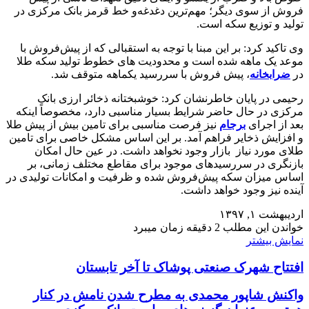
فروش از سوی دیگر؛ مهم‌ترین دغدغه‌و خط قرمز بانک مرکزی در
تولید و توزیع سکه است.
وی تاکید کرد: بر این مبنا با توجه به استقبالی که از پیش‌فروش با
موعد یک ماهه شده است و محدودیت های خطوط تولید سکه طلا
در
ضرابخانه
، پیش فروش با سررسید یکماهه متوقف شد.
رحیمی در پایان خاطرنشان کرد: خوشبختانه ذخائر ارزی بانک
مرکزی در حال حاضر شرایط بسیار مناسبی دارد، مخصوصاً اینکه
بعد از اجرای
برجام
نیز فرصت مناسبی برای تامین بیش از پیش طلا
و افزایش ذخایر فراهم آمد. بر این اساس مشکل خاصی برای تامین
طلای مورد نیاز بازار وجود نخواهد داشت. در عین حال امکان
بازنگری در سررسیدهای موجود برای مقاطع مختلف زمانی، بر
اساس میزان سکه پیش‌فروش شده و ظرفیت و امکانات تولیدی در
آینده نیز وجود خواهد داشت.
اردیبهشت ۱, ۱۳۹۷
خواندن این مطلب 2 دقیقه زمان میبرد
نمایش بیشتر
افتتاح شهرک صنعتی پوشاک تا آخر تابستان
واکنش شاپور محمدی به مطرح شدن نامش در کنار