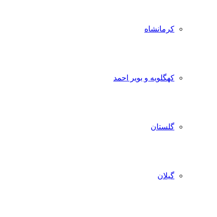
کرمانشاه
کهگلویه و بویر احمد
گلستان
گیلان