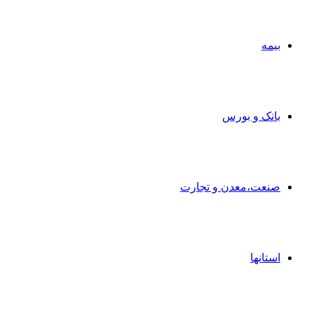
بیمه
بانک و بورس
صنعت،معدن و تجارت
استانها