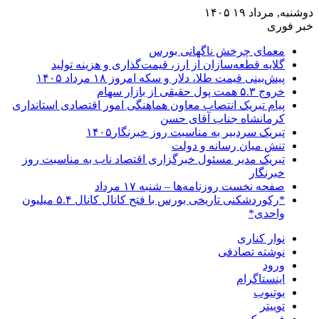
دوشنبه, مرداد ۱۹ ۱۴۰۵
خبر فوری
معمای چرخش ناگهانی بورس
گلایه قطعه‌سازان از ارز، قیمت‌گذاری و هزینه تولید
پیش‌بینی قیمت طلا، دلار و سکه امروز ۱۸ مرداد ۱۴۰۵
خروج ۵.۳ همت پول حقیقی از بازار سهام
پیام تبریک انتصاب معاون هماهنگی امور اقتصادی استانداری
کرمانشاه جناب آقای حسن
تبریک سردبیر به مناسبت روز خبرنگار۱۴۰۵
تنش میان رسانه و دولت
تبریک مدیر مسئول خبرگزاری اقتصاد ناب به مناسبت روز
خبرنگار
صفحه نخست روزنامه‌ها – شنبه ۱۷ مرداد
*رکوردشکنی تاریخی بورس با فتح کانال کانال ۵.۴ میلیون
واحدی*
نوار کناری
نوشته تصادفی
ورود
اینستاگرام
یوتیوب
توییتر