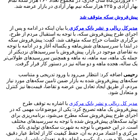
۲۰ فروردین‌ماه سال جاری، در مجموع تعداد ۲۶۰ هزار سکه تمام
بهار آزادی و ۲۲۵ هزار سکه نیم بهار آزادی در بازار عرضه شد.
پیش‌فروش سکه متوقف شد
مدیرکل ریالی و نشر بانک مرکزی
با بیان اینکه در ادامه و پس از
اجرای طرح پیش‌فروش سکه، با توجه به استقبال مردم از طرح،
برگزاری جلسات حراج سکه متوقف شد، گفت: پیش‌فروش سکه
در ابتدا با سررسیدهای شش‌ماهه و یکساله آغاز و در ادامه با توجه
به تقاضای موجود در بازار، پیش‌فروش با سررسیدهای نزدیکتر از
جمله یک ماهه، سه ماهه، نه ماهه و همچنین سررسیدهای طولانی‌تر
یک ساله، هجده ماهه و دو ساله نیز در دستور کار قرار گرفت.
رحیمی
اضافه کرد: انتظار می‌رود با ورود تدریجی و متناسب
سکه‌های پیش‌فروش شده به بازار ضمن تامین سکه‌های مورد نیاز
مردم، از طریق ایجاد تعادل بین عرضه و تقاضا، قیمت‌ها نیز کنترل
و متعادل شود.
مدیر کل ریالی و نشر بانک مرکزی
با اشاره به توقف طرح
پیش‌فروش یک ماهه تصریح کرد: یکی از موضوعات مهمی که در
اجرای طرح پیش‌فروش سکه مطرح می‌شود، برنامه‌ریزی برای
تولید سکه‌های پیش‌فروش شده با توجه به سررسیدهای مختلف
است. در این خصوص با توجه به شهرت سکه‌های تولیدی بانک
مرکزی و اعتماد مردم به آن، حفظ کیفیت کار از لحاظ عیار دقیق،
خلوص بالا و ضرب از یکسو و ایفای دقیق تعهدات ناشی از پیش