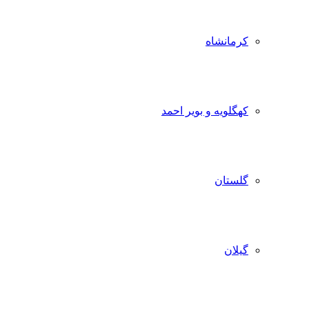
کرمانشاه
کهگلویه و بویر احمد
گلستان
گیلان