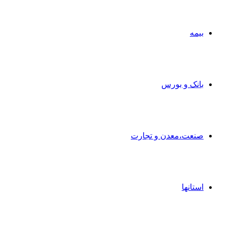
بیمه
بانک و بورس
صنعت،معدن و تجارت
استانها