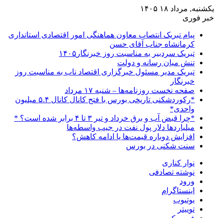
یکشنبه, مرداد ۱۸ ۱۴۰۵
خبر فوری
پیام تبریک انتصاب معاون هماهنگی امور اقتصادی استانداری
کرمانشاه جناب آقای حسن
تبریک سردبیر به مناسبت روز خبرنگار۱۴۰۵
تنش میان رسانه و دولت
تبریک مدیر مسئول خبرگزاری اقتصاد ناب به مناسبت روز
خبرنگار
صفحه نخست روزنامه‌ها – شنبه ۱۷ مرداد
*رکوردشکنی تاریخی بورس با فتح کانال کانال ۵.۴ میلیون
واحدی*
*چرا قبض آب و برق خرداد و تیر ۳ تا ۴ برابر شده است؟ *
میلیاردها دلار پول نفت در جیب واسطه‌ها
افزایش دوباره قیمت‌ها یا ادامه کاهش؟
سنت شکنی در بورس
نوار کناری
نوشته تصادفی
ورود
اینستاگرام
یوتیوب
توییتر