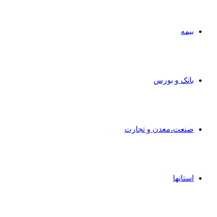
بیمه
بانک و بورس
صنعت،معدن و تجارت
استانها