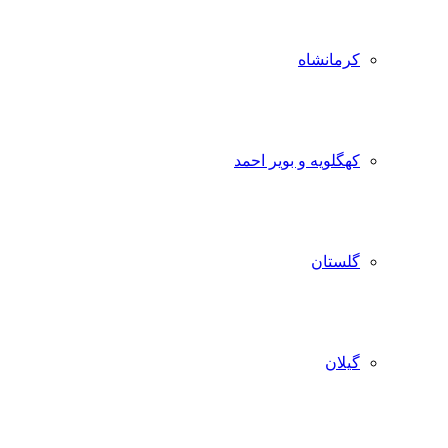
کرمانشاه
کهگلویه و بویر احمد
گلستان
گیلان