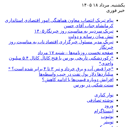
یکشنبه, مرداد ۱۸ ۱۴۰۵
خبر فوری
پیام تبریک انتصاب معاون هماهنگی امور اقتصادی استانداری
کرمانشاه جناب آقای حسن
تبریک سردبیر به مناسبت روز خبرنگار۱۴۰۵
تنش میان رسانه و دولت
تبریک مدیر مسئول خبرگزاری اقتصاد ناب به مناسبت روز
خبرنگار
صفحه نخست روزنامه‌ها – شنبه ۱۷ مرداد
*رکوردشکنی تاریخی بورس با فتح کانال کانال ۵.۴ میلیون
واحدی*
*چرا قبض آب و برق خرداد و تیر ۳ تا ۴ برابر شده است؟ *
میلیاردها دلار پول نفت در جیب واسطه‌ها
افزایش دوباره قیمت‌ها یا ادامه کاهش؟
سنت شکنی در بورس
نوار کناری
نوشته تصادفی
ورود
اینستاگرام
یوتیوب
توییتر