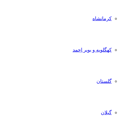
کرمانشاه
کهگلویه و بویر احمد
گلستان
گیلان