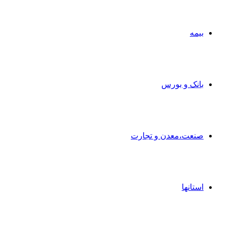
بیمه
بانک و بورس
صنعت،معدن و تجارت
استانها