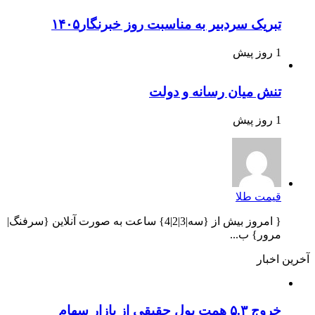
تبریک سردبیر به مناسبت روز خبرنگار۱۴۰۵
1 روز پیش
تنش میان رسانه و دولت
1 روز پیش
قیمت طلا
{ امروز بیش از {سه|3|2|4} ساعت به صورت آنلاین {سرفنگ|
مرور} ب...
آخرین اخبار
خروج ۵.۳ همت پول حقیقی از بازار سهام