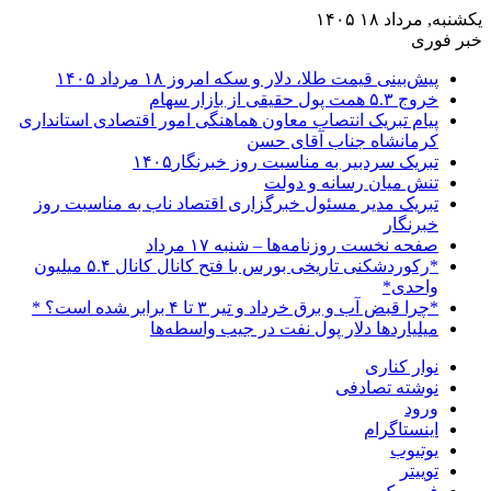
یکشنبه, مرداد ۱۸ ۱۴۰۵
خبر فوری
پیش‌بینی قیمت طلا، دلار و سکه امروز ۱۸ مرداد ۱۴۰۵
خروج ۵.۳ همت پول حقیقی از بازار سهام
پیام تبریک انتصاب معاون هماهنگی امور اقتصادی استانداری
کرمانشاه جناب آقای حسن
تبریک سردبیر به مناسبت روز خبرنگار۱۴۰۵
تنش میان رسانه و دولت
تبریک مدیر مسئول خبرگزاری اقتصاد ناب به مناسبت روز
خبرنگار
صفحه نخست روزنامه‌ها – شنبه ۱۷ مرداد
*رکوردشکنی تاریخی بورس با فتح کانال کانال ۵.۴ میلیون
واحدی*
*چرا قبض آب و برق خرداد و تیر ۳ تا ۴ برابر شده است؟ *
میلیاردها دلار پول نفت در جیب واسطه‌ها
نوار کناری
نوشته تصادفی
ورود
اینستاگرام
یوتیوب
توییتر