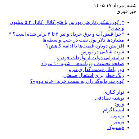
شنبه, مرداد ۱۷ ۱۴۰۵
خبر فوری
*رکوردشکنی تاریخی بورس با فتح کانال کانال ۵.۴ میلیون
واحدی*
*چرا قبض آب و برق خرداد و تیر ۳ تا ۴ برابر شده است؟ *
میلیاردها دلار پول نفت در جیب واسطه‌ها
افزایش دوباره قیمت‌ها یا ادامه کاهش؟
سنت شکنی در بورس
درآمدزایی دولت از واردات خودرو
صفحه نخست روزنامه‌ها – شنبه ۱۰ مرداد
دور باطل قیمت گذاری بنزین
زنگ خطر برای اشتغال صنعتی
کوچ سرمایه‌گذاران به سمت خرید «خانه دوم»؟
نوار کناری
نوشته تصادفی
ورود
اینستاگرام
یوتیوب
توییتر
فیسبوک