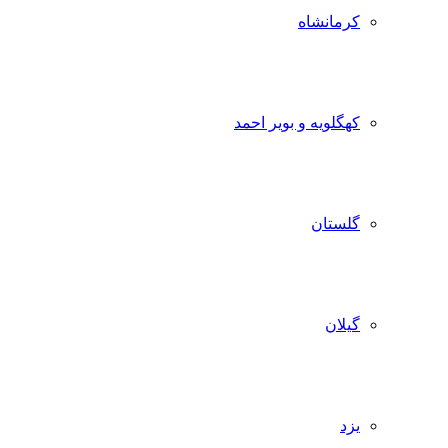
کرمانشاه
کهگلویه و بویر احمد
گلستان
گیلان
یزد