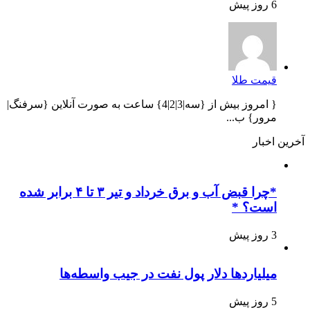
6 روز پیش
قیمت طلا
{ امروز بیش از {سه|3|2|4} ساعت به صورت آنلاین {سرفنگ|
مرور} ب...
آخرین اخبار
*چرا قبض آب و برق خرداد و تیر ۳ تا ۴ برابر شده
است؟ *
3 روز پیش
میلیاردها دلار پول نفت در جیب واسطه‌ها
5 روز پیش