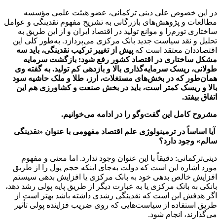
در این خصوص علی دینی ترکمانی، عضو هیئت علمی مؤسسه
مطالعات و پژوهش‌های بازرگانی به تشریح مفهوم نقدینگی و عوامل
ساختاری تورم‌زا و موانع تولید در اقتصاد ایران و از این طریق به
تحلیل و نقد سیاست جدید بانک مرکزی می‌پردازد. به‌طور کلی این
اقتصاددان معتقد است که
پیش از تغییر ترکیب نقدینگی، باید سه
مشکل ساختاری در اقتصاد کشور رفع شود: بازگشت سرمایه
طولانی، ریسک سرمایه‌گذاری بالا و بازدهی کم تولید. به گفته وی
همان‌طور که در بخش‌های مستغلات، ارز، طلا و ملک حاشیه سود
بالا و ریسک کمتر است، باید در بخش صنعت و کشاورزی هم این
اتفاق بیفتد.
مشروح کامل این گفت‌وگو را در ادامه می‌خوانیم.
آیا اساساً در ترمینولوژی علم اقتصاد مفهومی با عنوان «نقدینگی
سالم» وجود دارد؟
دینی‌ترکمانی: دقیقاً با این عنوان وجود ندارد. اما معنی و مفهوم
مورد اشاره این است که دولت به‌جای اینکه حجم پول را از طریق
افزایش خالص بدهی خود به بانک مرکزی یا افزایش بدهی سیستم
بانکی به بانک مرکزی یا به عبارت دیگر از طریق پایه پولی رشد دهد،
اگر هدفش این است که نقدینگی رشدی داشته باشد بهتر است از
طریق استفاده از سیاست‌هایی که روی ضریب فزاینده پولی تأثیر
می‌گذارند، انجام شود.