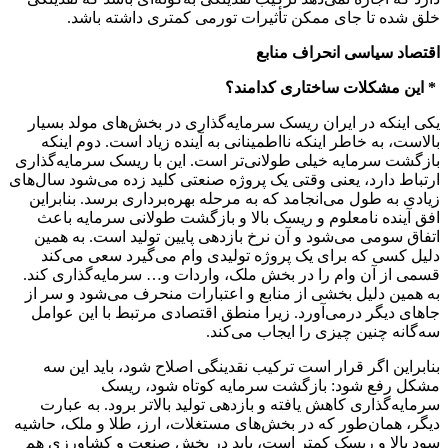
خلق شده تا جای ممکن تأثیرات تورمی کمتری داشته باشد.
اقتصاد سیاسی انحراف منابع
* این مشکلات ساختاری کدامند؟
یکی اینکه در ایران ریسک سرمایه‌گذاری در بخش‌های مولد بسیار
بالاست، به خاطر اینکه نااطمینانی به آینده زیاد است. دوم اینکه
بازگشت سرمایه خیلی طولانی‌تر است. این با ریسک سرمایه‌گذاری
ارتباط دارد، یعنی وقتی یک پروژه صنعتی کلید زده می‌شود سال‌های
زیادی به طول می‌انجامد که به مرحله بهره‌برداری برسد. بنابراین
افق آینده نامعلوم و ریسک بالا و بازگشت طولانی سرمایه باعث
اتفاق سومی می‌شود و آن نرخ بازدهی پایین تولید است. به همین
دلیل کسی که برای یک پروژه تولیدی وام می‌گیرد سعی می‌کند
قسمی از آن وام را در بخش ملک، واردات و… سرمایه‌گذاری کند.
به همین دلیل بخشی از منابع و اعتبارات منحرف می‌شود و سر از
جاهای دیگر درمی‌آورد. زیرا منطق اقتصادی‌ مرتبط با این عوامل
سه‌گانه چنین چیزی را ایجاب می‌کند.
بنابراین اگر قرار است ترکیب نقدینگی اصلاح شود، باید این سه
مشکل رفع شود: بازگشت سرمایه کوتاه شود، ریسک
سرمایه‌گذاری کاهش یافته و بازدهی تولید بالاتر برود. به عبارت
دیگر، همان‌طور که در بخش‌های مستغلات، ارز، طلا و ملک، حاشیه
سود بالا و ریسک کمتر است، باید در بخش صنعت و کشاورزی هم