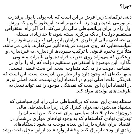
*چرا؟
دینی ترکمانی: زیرا فرض بر این است که پایه پولی یا پول پرقدرت
اثر تورمی شدیدتری دارد. البته بهتر است این‌طور بگویم که روش
اول راه را برای بی‌انضباطی مالی باز می‌کند، اما اگر راه استقراض
مستقیم دولت از بانک مرکزی بسته شود، تا حد زیادی مسئله
بی‌انضباطی مالی از طریق افزایش پایه پولی کنترل می‌­شود و تنها
سیاست‌هایی که روی ضریب فزاینده تأثیر می‌گذارند، باقی می‌­مانند.
مثلاً نرخ ذخیره قانونی یا ترکیب سپرده‌ها از دیداری به غیردیداری و
برعکس که می‌تواند روی ضریب فزاینده پولی تأثیرات متفاوتی
بگذارد. این موضوع با استقراض مستقیم دولت که راه را برای بی­‌
انضباطی دولت باز می‌­کند متفاوت است. این بحث غلطی نیست،
منتها نکته‌ای که وجود دارد و از نظر من نادرست است، این است که
نقدینگی علت اصلی تورم در اقتصاد ایران نیست. علت اصلی تورم
در اقتصاد ایران این است که نقدینگی موجود را نمی‌تواند تبدیل به
ظرفیت‌های تولیدی مولد کند.
مسئله بعدی این است که بی‌انضباطی مالی را با این سیاستی که
پیشنهاد می‌شود، نمی‌توان کنترل کرد، زیرا بی‌انضباطی مالی
درون‌زاد نظام اقتصاد سیاسی ایران است که من اسم آن را
تودرتوی نهادی گذاشته‌ام که به وجود نهادهای موازی بی‌شمار در
اقتصاد ایران اشاره دارد. این پدیده موجب می‌شود دستگاه‌های
زیادی از بودجه ارتزاق کنند و فشار وارد شده از این محل باعث رشد