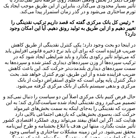
تأثیر بسیار محدودی می‌گذارد، بنابراین از این طریق موجب ایجاد یک
تورم ساختاری می‌شود و در گذر زمان استمرار پیدا می‌کند.
* رئیس کل بانک مرکزی گفته که قصد داریم ترکیب نقدینگی را
تغییر دهیم و از این طریق به تولید رونق دهیم. آیا این امکان وجود
دارد؟
در اینجا دو بحث وجود دارد؛ یکی کنترل نقدینگی از طریق کاهش
ضریب‌ فزاینده است که برای آن باید نرخ ذخیره قانونی افزایش یابد
که می‌تواند تأثیر رکودی بگذارد و باید شرایطی ایجاد شود که در
ترکیب سپرده‌ها از وزن سپرده‌های دیداری کمتر شده و سپرده‌ها به
سمت سپرده‌های دیداری بلندمدت‌تر حرکت کند. این باعث کاهش
ضریب‌ فزاینده شده و از این طریق، تورم کنترل خواهد شد. بحث
دیگر کنترل پایه پولی است که جلوی استقراض دولت از بانک
مرکزی و بدهی سیستم بانکی از بانک مرکزی گرفته می‌شود.
حال فرض کنیم بانک مرکزی اصلاً این دو سیاست را دنبال نمی‌کند و
تصمیم می‌گیرد روی نقدینگی ایجاد شده سیاست‌گذاری کند؛ به این
صورت که نقدینگی را به‌جای اینکه به سمت بخش‌های غیرمولد
حرکت کند، به‌سوی بخش‌هایی که بازدهی اجتماعی بالایی دارد
هدایت کند. اگر این اتفاق بیفتد می‌تواند روی عملکرد اقتصادی کشور
تأثیر مثبت بگذارد، منتها این هدف با ابلاغ بخشنامه و طرح آیین‌نامه
محقق نمی‌شود. در این زمینه مشکلات ساختاری‌ و اساسی وجود
دارد که اجازه نمی‌دهد ترکیب نقدینگی‌ به‌گونه‌ای باشد که نقدینگی