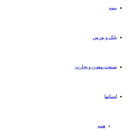
بیمه
بانک و بورس
صنعت،معدن و تجارت
استانها
همه