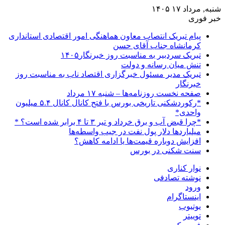
شنبه, مرداد ۱۷ ۱۴۰۵
خبر فوری
پیام تبریک انتصاب معاون هماهنگی امور اقتصادی استانداری
کرمانشاه جناب آقای حسن
تبریک سردبیر به مناسبت روز خبرنگار۱۴۰۵
تنش میان رسانه و دولت
تبریک مدیر مسئول خبرگزاری اقتصاد ناب به مناسبت روز
خبرنگار
صفحه نخست روزنامه‌ها – شنبه ۱۷ مرداد
*رکوردشکنی تاریخی بورس با فتح کانال کانال ۵.۴ میلیون
واحدی*
*چرا قبض آب و برق خرداد و تیر ۳ تا ۴ برابر شده است؟ *
میلیاردها دلار پول نفت در جیب واسطه‌ها
افزایش دوباره قیمت‌ها یا ادامه کاهش؟
سنت شکنی در بورس
نوار کناری
نوشته تصادفی
ورود
اینستاگرام
یوتیوب
توییتر