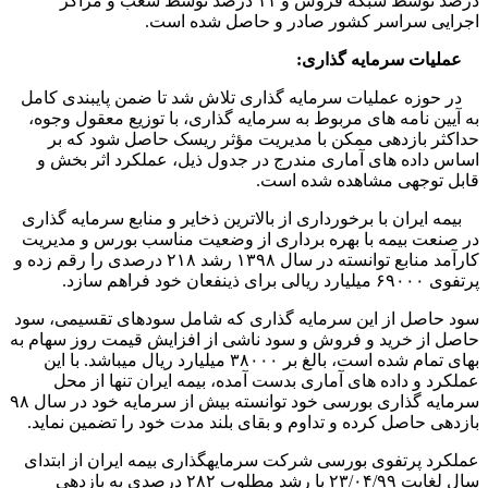
درصد توسط شبکه فروش و ۱۱ درصد توسط شعب و مراکز
اجرایی سراسر کشور صادر و حاصل شده است.
عملیات سرمایه­ گذاری:
در حوزه عملیات سرمایه­ گذاری تلاش شد تا ضمن پایبندی کامل
به آیین ­نامه­ های مربوط به سرمایه­ گذاری، با توزیع معقول وجوه،
حداکثر بازدهی ممکن با مدیریت مؤثر ریسک حاصل شود که بر
اساس داده­ های آماری مندرج در جدول ذیل، عملکرد اثر بخش و
قابل توجهی مشاهده شده است.
بیمه ایران با برخورداری از بالاترین ذخایر و منابع سرمایه­ گذاری
در صنعت بیمه با بهره برداری از وضعیت مناسب بورس و مدیریت
کارآمد منابع توانسته در سال ۱۳۹۸ رشد ۲۱۸ درصدی را رقم زده و
پرتفوی ۶۹۰۰۰ میلیارد ریالی برای ذینفعان خود فراهم سازد.
سود حاصل از این سرمایه­ گذاری که شامل سودهای تقسیمی، سود
حاصل از خرید و فروش و سود ناشی از افزایش قیمت روز سهام به
بهای تمام شده است، بالغ بر ۳۸۰۰۰ میلیارد ریال می­باشد. با این
عملکرد و داده­ های آماری بدست آمده، بیمه ایران تنها از محل
سرمایه­ گذاری بورسی خود توانسته بیش از سرمایه خود در سال ۹۸
بازدهی حاصل کرده و تداوم و بقای بلند مدت خود را تضمین نماید.
عملکرد پرتفوی بورسی شرکت سرمایه­گذاری بیمه ایران از ابتدای
سال لغایت ۲۳/۰۴/۹۹ با رشد مطلوب ۲۸۲ درصدی به بازدهی