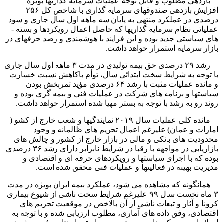
بازدهی مطلوب و قابل توجه عملیات سرمایه­ گذاری­ها بویژه
افزایش بازدهی صندوق­های سرمایه ­­گذاری با شاخص کل ۲۵۶
درصدی در عملکرد منتهی به پایان سه ماهه اول سال جاری و سود
عملیاتی نظام سرمایه ­گذاری­ها که حاصل اعمال رویکردها و بسته ­
های سیاستی جدید بوده و این فرایند با هوشمندی و رصد حرفه­ای در
بازار سرمایه استمرار خواهد داشت.
رشد ۲۹ درصدی حق بیمه تولیدی در مدت ۳ ماهه اول سال جاری
با توجه به شرایط سخت ابتدائی سال، توأم باکاهش نسبت خسارت
و مانده عملیات مثبت با رشد ۶۴ درصدی مؤید ثمربخش بودن
سیاست­ها و برنامه ­های شرکت در عملیات فنی و بیمه گری بوده و
روند رو به رشد با توجه به بستر مهیا شده استمرار خواهد داشت.
مانده کلی عملیات سال ۲۰۱۹ نمایندگی­ها و شعب خارج از کشو (
امارات و عمان) علی­رغم اعمال تحریم­ های ظالمانه و وجود
محدودیت­ های بانکی و مالی در بازار خارج از کشور و چالش ­های
بازاریابی در مواجهه با رقبا در شرایط نابرابر دارای رشد ۳۶ درصدی
بوده که با اجرای سیاست­ها و رویکردهای حرفه ای و اقتصادی و
مدیریت بهینه در فعالیت­ها و عملیات فنی محقق شده است.
همانگونه که مشاهده می شود، عملکرد بیمه ایران بویژه در مدت
۳ ماه نخست سال ۹۹ علی­رغم شرایط سخت ناشی از شیوع بیماری
کرونا و آثار و تبعات ناشی از آن بالاخص در موقعیت تحریم های
اقتصادی، وفق داده­ های آماری، مطلوب ارزیابی شده و با توجه به