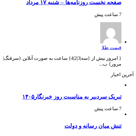
صفحه نخست روزنامه‌ها – شنبه ۱۷ مرداد
7 ساعت پیش
قیمت طلا
{ امروز بیش از {سه|3|2|4} ساعت به صورت آنلاین {سرفنگ|
مرور} ب...
آخرین اخبار
تبریک سردبیر به مناسبت روز خبرنگار۱۴۰۵
7 ساعت پیش
تنش میان رسانه و دولت