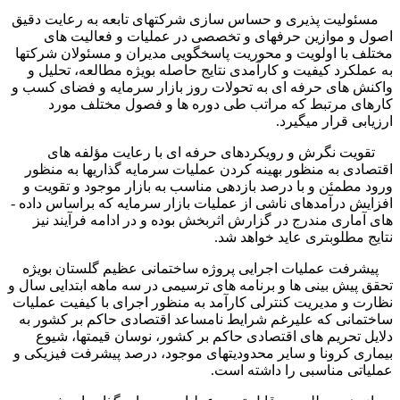
مسئولیت ­پذیری و حساس ­سازی شرکت­های تابعه به رعایت دقیق
اصول و موازین حرفه­ای و تخصصی در عملیات و فعالیت­ های
مختلف با اولویت و محوریت پاسخگویی مدیران و مسئولان شرکتها
به عملکرد کیفیت و کارآمدی نتایج حاصله بویژه مطالعه، تحلیل و
واکنش ­های حرفه ای به تحولات روز بازار سرمایه و فضای کسب و
کارهای مرتبط که مراتب طی دوره ­ها و فصول مختلف مورد
ارزیابی قرار می­گیرد.
تقویت نگرش و رویکردهای حرفه ای با رعایت مؤلفه های
اقتصادی به منظور بهینه کردن عملیات سرمایه­ گذاری­ها به منظور
ورود مطمئن و با درصد بازدهی مناسب به بازار موجود و تقویت و
افزایش درآمدهای ناشی از عملیات بازار سرمایه که براساس داده ­
های آماری مندرج در گزارش اثربخش بوده و در ادامه فرآیند نیز
نتایج مطلوب­تری عاید خواهد شد.
پیشرفت عملیات اجرایی پروژه ساختمانی عظیم گلستان بویژه
تحقق پیش بینی­ ها و برنامه های ترسیمی در سه ماهه ابتدایی سال و
نظارت و مدیریت کنترلی کارآمد به منظور اجرای با کیفیت عملیات
ساختمانی که علی­رغم شرایط نامساعد اقتصادی حاکم بر کشور به
دلایل تحریم های اقتصادی حاکم بر کشور، نوسان قیمت­ها، شیوع
بیماری کرونا و سایر محدودیت­های موجود، درصد پیشرفت فیزیکی و
عملیاتی مناسبی را داشته است.