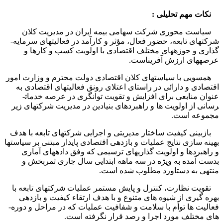
نکات مهم تحلیلی :
سیاست محوری شرکت سهامی بیمه ایران در مدیریت کلان
شرکت­های تابعه، حضور فعال، مؤثر و کارآمد در فعالیت­های­ سرمایه­
گذاری و حوزه­های مختلف اقتصادی با اولویت کسب و کارها و
عرصه­های ارزش آفریناست.
همسویی با سیاست­های کلان اقتصادی دولت محترم و وزارت امور
اقتصادی و دارائی در راستای اعتلای رونق فعالیت­های اقتصادی به
عنوان منابعی برای افزایش و تقویت توانگری در عرصه خدمات­
رسانی از اولویت ها و راهبردهای بنیادین در مدیریت شرکت­های زیر
مجموعه است.
بازبینی کیفیت ساختار مدیریتی و اجرایی شرکت­های تابعه با هدف
بهینه­ سازی نتایج عملیات و بازدهی اقتصادی پایدار مبتنی بر سیاست­ها
و راهبردها و اولویت­ گذاری­های ترسیمی که وفق داده­های آماری
بدست آمده به ویژه در سه ماهه ابتدایی سال جاری ثمربخش و
منتهی به دستاورد مطلوب شده است.
تقویت نظارت، کنترل و پایش مستمر عملیات شرکت­های تابعه با
بهره ­گیری از شیوه­ های متنوع و با هدف ارتقاء کیفیت و بازدهی
فعالیت­ ها توأم با سلامت و شفافیت عملیات که در مراحل و دوره­
های مختلف مورد اجرا و رصد قرار نگرفته است.