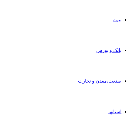
بیمه
بانک و بورس
صنعت،معدن و تجارت
استانها