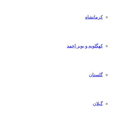
کرمانشاه
کهگلویه و بویر احمد
گلستان
گیلان