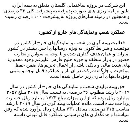
این شرکت در پروژه ساختمانی گلستان متعلق به بیمه ایران،
طبق برنامه­ ریزی­ های صورت پذیرفته به پیشرفت کلی ۳۳ درصدی
و همچنین در زمینه ­سازه­ای پروژه به پیشرفت ۱۰۰ درصدی رسیده
است.
عملکرد شعب و نمایندگی های خارج از کشور:
فعالیت بیمه ­گری در شعب و نمایندگی­های خارج از کشور در
موقعیت و شرایط کنونی به ­ویژه درسال­های اخیر، بیشتر در کشور
امارات و عمان هدف گذاری شده و با توجه به سوابق و تجارب
حضور در بازار منطقه و حوزه خلیج فارس علی­رغم وجود محدودیت­
های شدید مالی و بانکی ناشی از اعمال تحریم ­ها، ضمن حفظ
موقعیت و جایگاه شرکت در آن بازار عملکرد قابل توجه و مثبتی
وفق داده­های آماری زیر حاصل شده است.
حق بیمه تولیدی شعب و نمایندگی­
های خارج از کشور در سال
۲۰۱۹ با رشد مطلوب ۳۶ درصدی به نسبت سال ۲۰۱۸ مبلغ ۳۰۵۷
میلیارد ریال بوده که از این میزان مبلغ ۱۷۲۳ میلیارد ریال خسارت
پرداخت شده است. مانده عملیات بیمه­
گری در سال ۲۰۱۹ با رشد
مناسب ۳۱۵ درصدی، معادل ۷۳۱ میلیارد ریال برآورد شده که وفق
سیاست­ها و هدف­گذاری­
های ترسیمی عملکرد قابل قبولی داشته
است
.