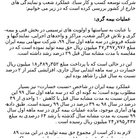
شرکت توسعه کسب و کار سبا)، عملکرد شعب و نمایندگی های
خارج از کشور بررسی کرده است که در زیر می خوانیم:
عملیات بیمه ­گری:
با عنایت به سیاست­ها و اولویت ­های ترسیمی در بخش فنی و بیمه­
گری و تلاش فراگیر شعب، مراکز و واحدهای اجرایی، نمایندگی­ها و
شبکه فروش در سه ماهه اول سال ۹۹، شرکت سهامی بیمه ایران
مبلغ ۹۷۶ر۴۹۷ر۴۷ میلیون ریال حق بیمه تولید نموده است که در
مقایسه با مدت مشابه سال قبل ۲۹ درصد رشد داشته است.
این در حالی است که با پرداخت مبلغ ۳۵۲ر۴۸۹ر۱۸ میلیون ریال
خسارت در سه ماهه ابتدایی سال جاری، افزایشی کمتر از ۲ درصد
نسبت به سال قبل را شاهد بوده ایم.
عملکرد بیمه ایران در شاخص «نسبت خسارت» نیز بسیار
مطلوب بوده است؛ به گونه ای که در سه ماهه اول سال ۹۹ این
میزان نسبت به مدت مشابه سال قبل با کاهش ۱۰ واحدی از ۴۹
درصد در سال ۹۸ به ۳۹ درصد در سال ۹۹ رسیده است. طبق داده­
های آماری موجود، مانده عملیات بیمه­ گری در سه ماهه اول سال
۹۹ نسبت به مدت مشابه سال گذشته با رشد ۶۴ درصدی به مبلغ
۴۳۷ر۷۹۵ر۲۴ میلیون ریال رسیده است .
لازم به ذکر است از مجموع حق بیمه تولیدی در این مدت ۸۹