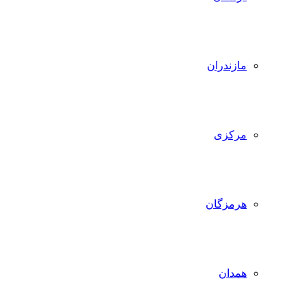
مازندران
مرکزی
هرمزگان
همدان