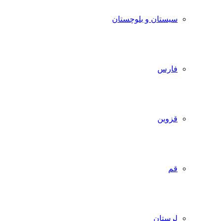
سیستان و بلوچستان
فارس
قزوین
قم
لرستان