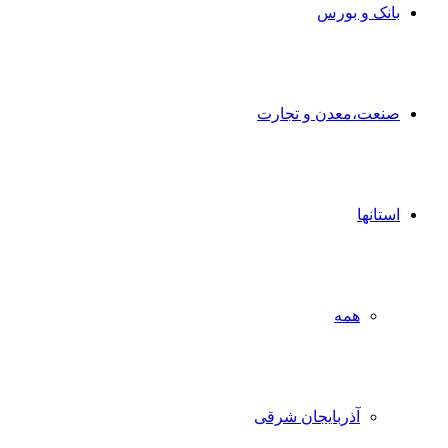
بانک و بورس
صنعت،معدن و تجارت
استانها
همه
آذربایجان شرقی