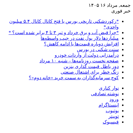
جمعه, مرداد ۱۶ ۱۴۰۵
خبر فوری
*رکوردشکنی تاریخی بورس با فتح کانال کانال ۵.۴ میلیون
واحدی*
*چرا قبض آب و برق خرداد و تیر ۳ تا ۴ برابر شده است؟ *
میلیاردها دلار پول نفت در جیب واسطه‌ها
افزایش دوباره قیمت‌ها یا ادامه کاهش؟
سنت شکنی در بورس
درآمدزایی دولت از واردات خودرو
صفحه نخست روزنامه‌ها – شنبه ۱۰ مرداد
دور باطل قیمت گذاری بنزین
زنگ خطر برای اشتغال صنعتی
کوچ سرمایه‌گذاران به سمت خرید «خانه دوم»؟
نوار کناری
نوشته تصادفی
ورود
اینستاگرام
یوتیوب
توییتر
فیسبوک