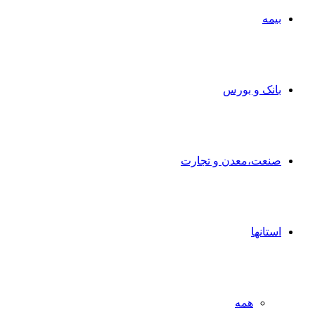
بیمه
بانک و بورس
صنعت،معدن و تجارت
استانها
همه