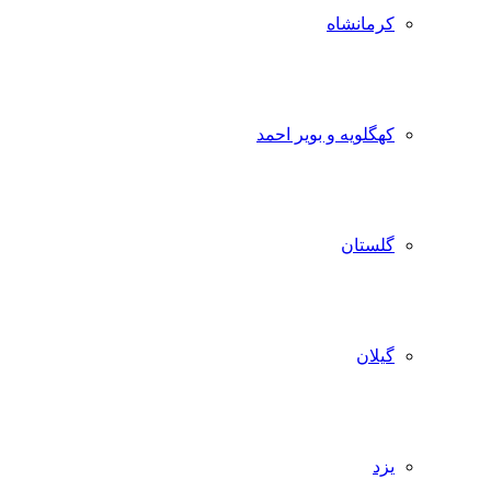
کرمانشاه
کهگلویه و بویر احمد
گلستان
گیلان
یزد