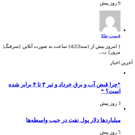
6 روز پیش
قیمت طلا
{ امروز بیش از {سه|3|2|4} ساعت به صورت آنلاین {سرفنگ|
مرور} ب...
آخرین اخبار
*چرا قبض آب و برق خرداد و تیر ۳ تا ۴ برابر شده
است؟ *
3 روز پیش
میلیاردها دلار پول نفت در جیب واسطه‌ها
5 روز پیش