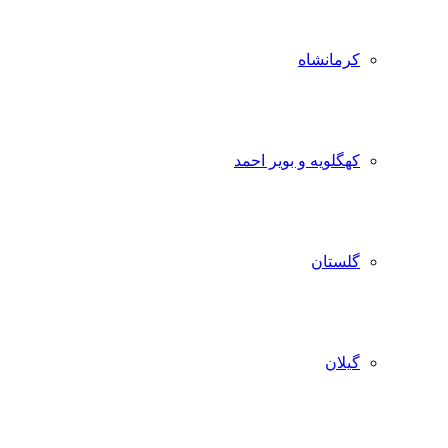
کرمانشاه
کهگلویه و بویر احمد
گلستان
گیلان