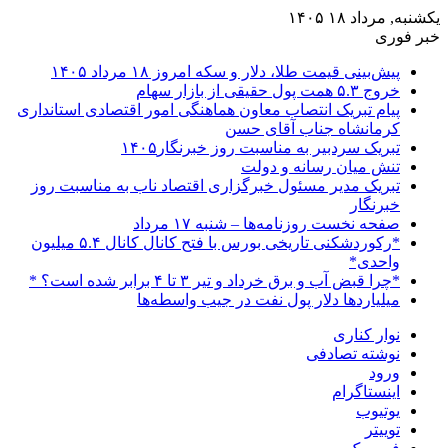
یکشنبه, مرداد ۱۸ ۱۴۰۵
خبر فوری
پیش‌بینی قیمت طلا، دلار و سکه امروز ۱۸ مرداد ۱۴۰۵
خروج ۵.۳ همت پول حقیقی از بازار سهام
پیام تبریک انتصاب معاون هماهنگی امور اقتصادی استانداری
کرمانشاه جناب آقای حسن
تبریک سردبیر به مناسبت روز خبرنگار۱۴۰۵
تنش میان رسانه و دولت
تبریک مدیر مسئول خبرگزاری اقتصاد ناب به مناسبت روز
خبرنگار
صفحه نخست روزنامه‌ها – شنبه ۱۷ مرداد
*رکوردشکنی تاریخی بورس با فتح کانال کانال ۵.۴ میلیون
واحدی*
*چرا قبض آب و برق خرداد و تیر ۳ تا ۴ برابر شده است؟ *
میلیاردها دلار پول نفت در جیب واسطه‌ها
نوار کناری
نوشته تصادفی
ورود
اینستاگرام
یوتیوب
توییتر