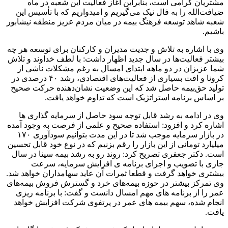
مشتریان گرامی است، بنابراین آغاز فعالیت این شعبه در ماه
ضیافت‌الله را به فال نیک می‌گیریم و امیدواریم که با تأسیس این
شعبه شاهد توسعه فرهنگ بیمه در میان مردم عزیز منطقه نیشابور
باشیم.
وی با اشاره به تلاش و جدیت مدیران و کارکنان برای توسعه هر چه
بیشتر فعالیت‌ها در سال جدید اظهار داشت: با لطف خداوند و تلاش
شما عزیزان در دو ماهه ابتدای امسال به رغم مشکلات ناشی از
کرونا و افت بسیاری از فعالیت‌های اقتصادی، رشد ۴۰ درصدی در
تولید حق‌بیمه حاصل شد که این وضعیت نشان‌دهنده حرکت صحیح
بر اساس برنامه استراتژیک است که تداوم خواهد یافت.
وی در ادامه به رشد قابل توجه سود حاصل از سرمایه گذاری ها
اشاره کرد و افزود: استفاده صحیح و علمی از فرصت به وجود آمده
در بازار سرمایه موجب شد تا در این مدت بتوانیم سودآوری ۱۷۰
میلیارد تومانی از این بازار را رقم بزنیم که در نوع خود قابل تحسین
است. دکتر جعفری تصریح کرد: روند رو به رشد بیمه سینا در سال
جاری با تصویب و اجرای برنامه ی افزایش سرمایه، سرعت
بیشتری خواهد گرفت و قطعا ثمرات آن عاید سهامداران خواهد شد.
وی تمرکز بیشتر در حوزه بیمه‌های خرد و گسترش فروش بیمه‌های
عمر را از برنامه های مهم امسال دانست و گفت: با برنامه ریزی
انجام شده، سهم بیمه های عمر در پرتفوی شرکت افزایش خواهد
یافت.