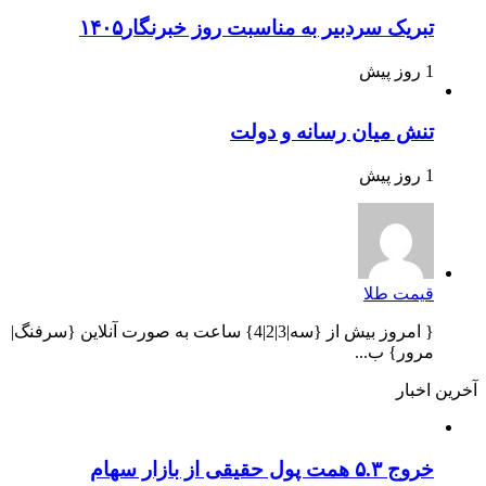
تبریک سردبیر به مناسبت روز خبرنگار۱۴۰۵
1 روز پیش
تنش میان رسانه و دولت
1 روز پیش
قیمت طلا
{ امروز بیش از {سه|3|2|4} ساعت به صورت آنلاین {سرفنگ|
مرور} ب...
آخرین اخبار
خروج ۵.۳ همت پول حقیقی از بازار سهام