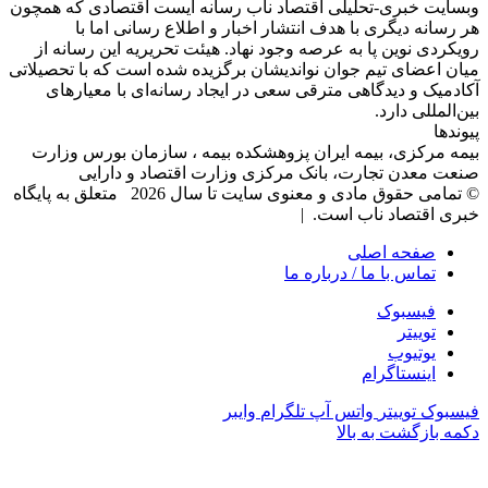
وبسایت خبری-تحلیلی اقتصاد ناب رسانه‌ ایست اقتصادی که همچون
هر رسانه دیگری با هدف انتشار اخبار و اطلاع رسانی اما با
رویکردی نوین پا به عرصه وجود نهاد. هیئت تحریریه این رسانه از
میان اعضای تیم جوان نواندیشان برگزیده شده است که با تحصیلاتی
آکادمیک و دیدگاهی‌ مترقی سعی در ایجاد رسانه‌ای با معیار‌های
بین‌المللی دارد.
پیوندها
بیمه مرکزی، بیمه ایران پزوهشکده بیمه ، سازمان بورس وزارت
صنعت معدن تجارت، بانک مرکزی وزارت اقتصاد و دارایی
© تمامی حقوق مادی و معنوی سایت تا سال 2026 متعلق به پایگاه
خبری اقتصاد ناب است. |
صفحه اصلی
تماس با ما / درباره ما
فیسبوک
توییتر
یوتیوب
اینستاگرام
فیسبوک
توییتر
واتس آپ
تلگرام
وایبر
دکمه بازگشت به بالا