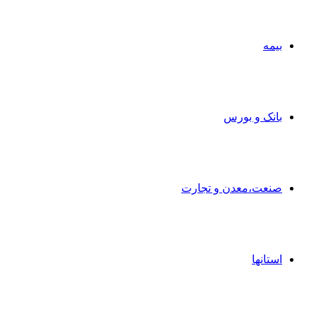
بیمه
بانک و بورس
صنعت،معدن و تجارت
استانها