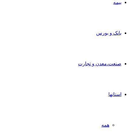
بیمه
بانک و بورس
صنعت،معدن و تجارت
استانها
همه