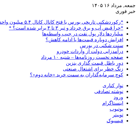
جمعه, مرداد ۱۶ ۱۴۰۵
خبر فوری
*رکوردشکنی تاریخی بورس با فتح کانال کانال ۵.۴ میلیون واحدی*
*چرا قبض آب و برق خرداد و تیر ۳ تا ۴ برابر شده است؟ *
میلیاردها دلار پول نفت در جیب واسطه‌ها
افزایش دوباره قیمت‌ها یا ادامه کاهش؟
سنت شکنی در بورس
درآمدزایی دولت از واردات خودرو
صفحه نخست روزنامه‌ها – شنبه ۱۰ مرداد
دور باطل قیمت گذاری بنزین
زنگ خطر برای اشتغال صنعتی
کوچ سرمایه‌گذاران به سمت خرید «خانه دوم»؟
نوار کناری
نوشته تصادفی
ورود
اینستاگرام
یوتیوب
توییتر
فیسبوک