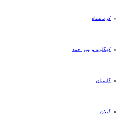
کرمانشاه
کهگلویه و بویر احمد
گلستان
گیلان