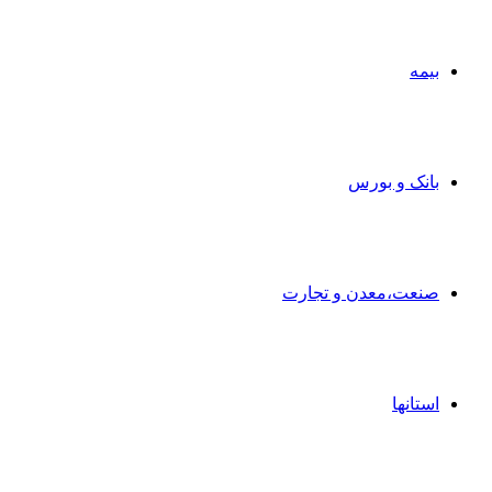
بیمه
بانک و بورس
صنعت،معدن و تجارت
استانها