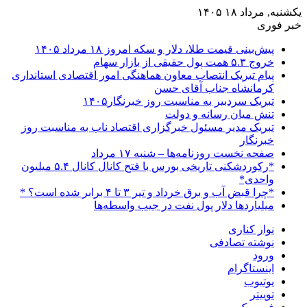
یکشنبه, مرداد ۱۸ ۱۴۰۵
خبر فوری
پیش‌بینی قیمت طلا، دلار و سکه امروز ۱۸ مرداد ۱۴۰۵
خروج ۵.۳ همت پول حقیقی از بازار سهام
پیام تبریک انتصاب معاون هماهنگی امور اقتصادی استانداری
کرمانشاه جناب آقای حسن
تبریک سردبیر به مناسبت روز خبرنگار۱۴۰۵
تنش میان رسانه و دولت
تبریک مدیر مسئول خبرگزاری اقتصاد ناب به مناسبت روز
خبرنگار
صفحه نخست روزنامه‌ها – شنبه ۱۷ مرداد
*رکوردشکنی تاریخی بورس با فتح کانال کانال ۵.۴ میلیون
واحدی*
*چرا قبض آب و برق خرداد و تیر ۳ تا ۴ برابر شده است؟ *
میلیاردها دلار پول نفت در جیب واسطه‌ها
نوار کناری
نوشته تصادفی
ورود
اینستاگرام
یوتیوب
توییتر