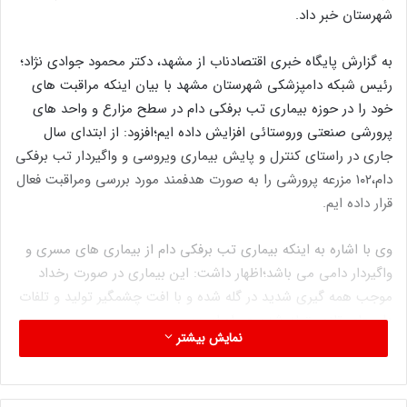
شهرستان خبر داد.
به گزارش پایگاه خبری اقتصادناب از مشهد، دکتر محمود جوادی نژاد؛
رئیس شبکه دامپزشکی شهرستان مشهد با بیان اینکه مراقبت های
خود را در حوزه بیماری تب برفکی دام در سطح مزارع و واحد های
پرورشی صنعتی وروستائی افزایش داده ایم؛افزود: از ابتدای سال
جاری در راستای کنترل و پایش بیماری ویروسی و واگیردار تب برفکی
دام،۱۰۲ مزرعه پرورشی را به صورت هدفمند مورد بررسی ومراقبت فعال
قرار داده ایم.
وی با اشاره به اینکه بیماری تب برفکی دام از بیماری های مسری و
واگیردار دامی می باشد؛اظهار داشت: این بیماری در صورت رخداد
موجب همه گیری شدید در گله شده و با افت چشمگیر تولید و تلفات
دام های تازه متولد شده همراه است.
نمایش بیشتر
دکتر جوادی نژاد ابراز داشت: کارشناسان واحد بهداشت و مدیریت
بیماری های دامی این شبکه با مراجعه به روستا ها و مزارع پرورشی