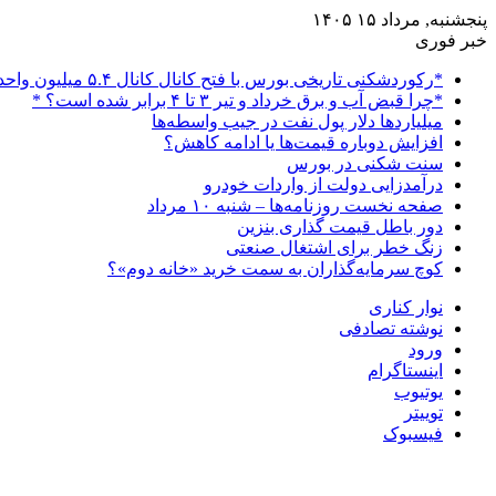
پنجشنبه, مرداد ۱۵ ۱۴۰۵
خبر فوری
*رکوردشکنی تاریخی بورس با فتح کانال کانال ۵.۴ میلیون واحدی*
*چرا قبض آب و برق خرداد و تیر ۳ تا ۴ برابر شده است؟ *
میلیاردها دلار پول نفت در جیب واسطه‌ها
افزایش دوباره قیمت‌ها یا ادامه کاهش؟
سنت شکنی در بورس
درآمدزایی دولت از واردات خودرو
صفحه نخست روزنامه‌ها – شنبه ۱۰ مرداد
دور باطل قیمت گذاری بنزین
زنگ خطر برای اشتغال صنعتی
کوچ سرمایه‌گذاران به سمت خرید «خانه دوم»؟
نوار کناری
نوشته تصادفی
ورود
اینستاگرام
یوتیوب
توییتر
فیسبوک