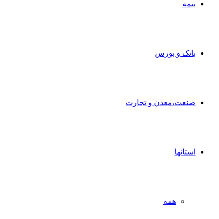
بیمه
بانک و بورس
صنعت،معدن و تجارت
استانها
همه