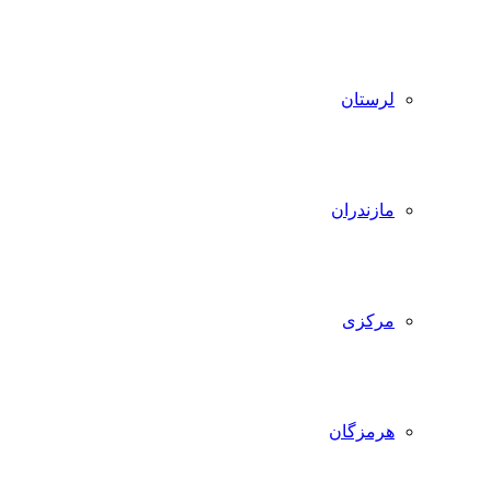
لرستان
مازندران
مرکزی
هرمزگان