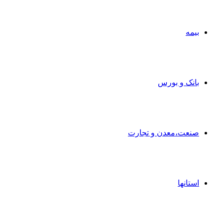
بیمه
بانک و بورس
صنعت،معدن و تجارت
استانها