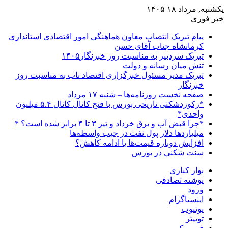
یکشنبه, مرداد ۱۸ ۱۴۰۵
خبر فوری
پیام تبریک انتصاب معاون هماهنگی امور اقتصادی استانداری
کرمانشاه جناب آقای حسن
تبریک سردبیر به مناسبت روز خبرنگار۱۴۰۵
تنش میان رسانه و دولت
تبریک مدیر مسئول خبرگزاری اقتصاد ناب به مناسبت روز
خبرنگار
صفحه نخست روزنامه‌ها – شنبه ۱۷ مرداد
*رکوردشکنی تاریخی بورس با فتح کانال کانال ۵.۴ میلیون
واحدی*
*چرا قبض آب و برق خرداد و تیر ۳ تا ۴ برابر شده است؟ *
میلیاردها دلار پول نفت در جیب واسطه‌ها
افزایش دوباره قیمت‌ها یا ادامه کاهش؟
سنت شکنی در بورس
نوار کناری
نوشته تصادفی
ورود
اینستاگرام
یوتیوب
توییتر