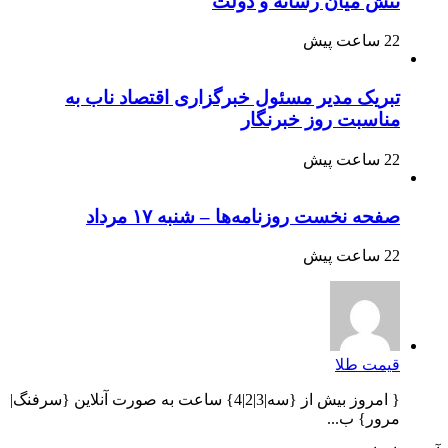
تنش میان رسانه و دولت
22 ساعت پیش
تبریک مدیر مسئول خبرگزاری اقتصاد ناب به
مناسبت روز خبرنگار
22 ساعت پیش
صفحه نخست روزنامه‌ها – شنبه ۱۷ مرداد
22 ساعت پیش
قیمت طلا
{ امروز بیش از {سه|3|2|4} ساعت به صورت آنلاین {سرفنگ|
مرور} ب...