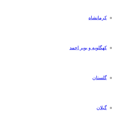
کرمانشاه
کهگلویه و بویر احمد
گلستان
گیلان