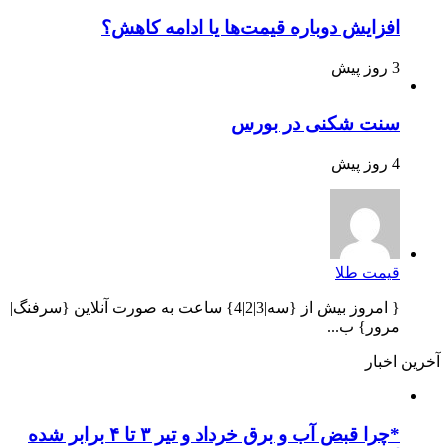
افزایش دوباره قیمت‌ها یا ادامه کاهش؟
3 روز پیش
سنت شکنی در بورس
4 روز پیش
قیمت طلا
{ امروز بیش از {سه|3|2|4} ساعت به صورت آنلاین {سرفنگ|
مرور} ب...
آخرین اخبار
*چرا قبض آب و برق خرداد و تیر ۳ تا ۴ برابر شده