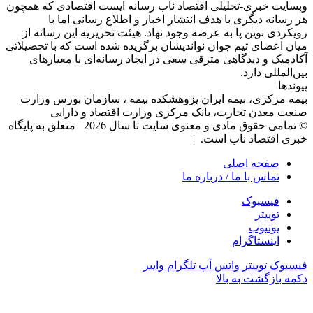
وبسایت خبری-تحلیلی اقتصاد ناب رسانه‌ ایست اقتصادی که همچون
هر رسانه دیگری با هدف انتشار اخبار و اطلاع رسانی اما با
رویکردی نوین پا به عرصه وجود نهاد. هیئت تحریریه این رسانه از
میان اعضای تیم جوان نواندیشان برگزیده شده است که با تحصیلاتی
آکادمیک و دیدگاهی‌ مترقی سعی در ایجاد رسانه‌ای با معیار‌های
بین‌المللی دارد.
پیوندها
بیمه مرکزی، بیمه ایران پزوهشکده بیمه ، سازمان بورس وزارت
صنعت معدن تجارت، بانک مرکزی وزارت اقتصاد و دارایی
© تمامی حقوق مادی و معنوی سایت تا سال 2026 متعلق به پایگاه
خبری اقتصاد ناب است. |
صفحه اصلی
تماس با ما / درباره ما
فیسبوک
توییتر
یوتیوب
اینستاگرام
فیسبوک
توییتر
واتس آپ
تلگرام
وایبر
دکمه بازگشت به بالا