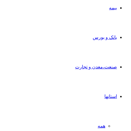
بیمه
بانک و بورس
صنعت،معدن و تجارت
استانها
همه