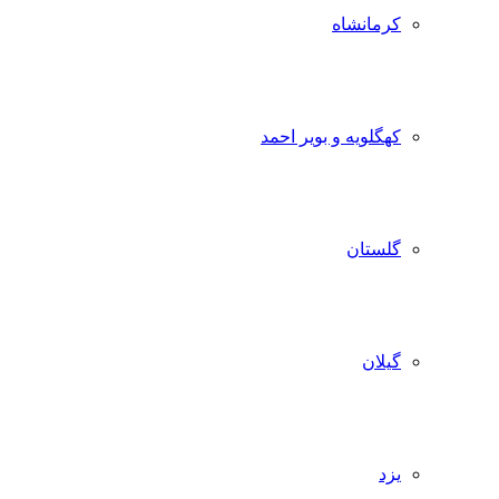
کرمانشاه
کهگلویه و بویر احمد
گلستان
گیلان
یزد