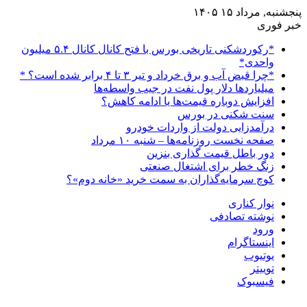
پنجشنبه, مرداد ۱۵ ۱۴۰۵
خبر فوری
*رکوردشکنی تاریخی بورس با فتح کانال کانال ۵.۴ میلیون
واحدی*
*چرا قبض آب و برق خرداد و تیر ۳ تا ۴ برابر شده است؟ *
میلیاردها دلار پول نفت در جیب واسطه‌ها
افزایش دوباره قیمت‌ها یا ادامه کاهش؟
سنت شکنی در بورس
درآمدزایی دولت از واردات خودرو
صفحه نخست روزنامه‌ها – شنبه ۱۰ مرداد
دور باطل قیمت گذاری بنزین
زنگ خطر برای اشتغال صنعتی
کوچ سرمایه‌گذاران به سمت خرید «خانه دوم»؟
نوار کناری
نوشته تصادفی
ورود
اینستاگرام
یوتیوب
توییتر
فیسبوک