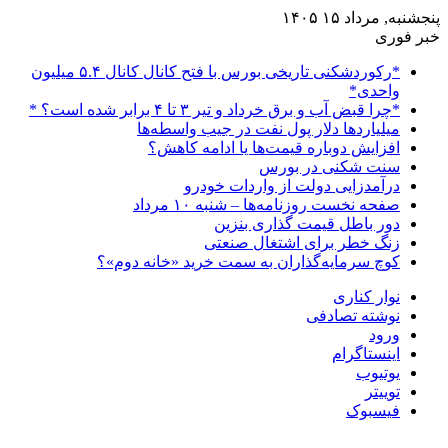
پنجشنبه, مرداد ۱۵ ۱۴۰۵
خبر فوری
*رکوردشکنی تاریخی بورس با فتح کانال کانال ۵.۴ میلیون
واحدی*
*چرا قبض آب و برق خرداد و تیر ۳ تا ۴ برابر شده است؟ *
میلیاردها دلار پول نفت در جیب واسطه‌ها
افزایش دوباره قیمت‌ها یا ادامه کاهش؟
سنت شکنی در بورس
درآمدزایی دولت از واردات خودرو
صفحه نخست روزنامه‌ها – شنبه ۱۰ مرداد
دور باطل قیمت گذاری بنزین
زنگ خطر برای اشتغال صنعتی
کوچ سرمایه‌گذاران به سمت خرید «خانه دوم»؟
نوار کناری
نوشته تصادفی
ورود
اینستاگرام
یوتیوب
توییتر
فیسبوک