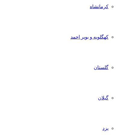
کرمانشاه
کهگلویه و بویر احمد
گلستان
گیلان
یزد