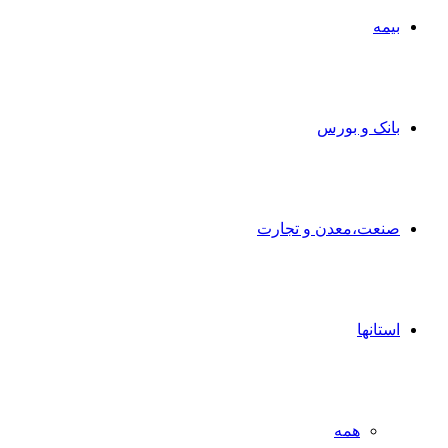
بیمه
بانک و بورس
صنعت،معدن و تجارت
استانها
همه