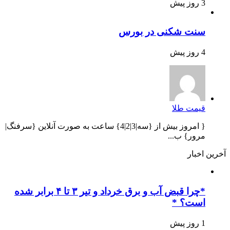
3 روز پیش
سنت شکنی در بورس
4 روز پیش
قیمت طلا
{ امروز بیش از {سه|3|2|4} ساعت به صورت آنلاین {سرفنگ|
مرور} ب...
آخرین اخبار
*چرا قبض آب و برق خرداد و تیر ۳ تا ۴ برابر شده
است؟ *
1 روز پیش