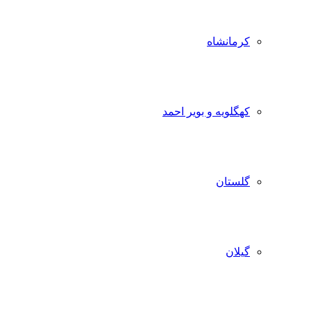
کرمانشاه
کهگلویه و بویر احمد
گلستان
گیلان