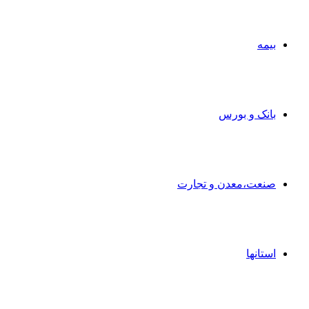
بیمه
بانک و بورس
صنعت،معدن و تجارت
استانها