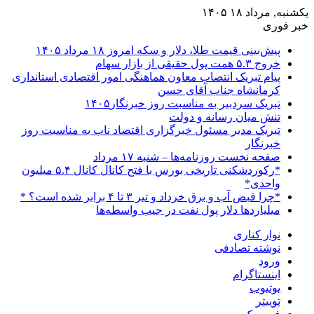
یکشنبه, مرداد ۱۸ ۱۴۰۵
خبر فوری
پیش‌بینی قیمت طلا، دلار و سکه امروز ۱۸ مرداد ۱۴۰۵
خروج ۵.۳ همت پول حقیقی از بازار سهام
پیام تبریک انتصاب معاون هماهنگی امور اقتصادی استانداری
کرمانشاه جناب آقای حسن
تبریک سردبیر به مناسبت روز خبرنگار۱۴۰۵
تنش میان رسانه و دولت
تبریک مدیر مسئول خبرگزاری اقتصاد ناب به مناسبت روز
خبرنگار
صفحه نخست روزنامه‌ها – شنبه ۱۷ مرداد
*رکوردشکنی تاریخی بورس با فتح کانال کانال ۵.۴ میلیون
واحدی*
*چرا قبض آب و برق خرداد و تیر ۳ تا ۴ برابر شده است؟ *
میلیاردها دلار پول نفت در جیب واسطه‌ها
نوار کناری
نوشته تصادفی
ورود
اینستاگرام
یوتیوب
توییتر