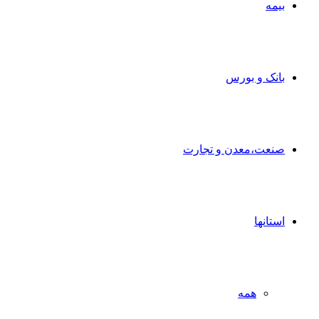
بیمه
بانک و بورس
صنعت،معدن و تجارت
استانها
همه