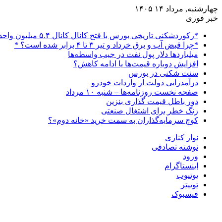
چهارشنبه, مرداد ۱۴ ۱۴۰۵
خبر فوری
*رکوردشکنی تاریخی بورس با فتح کانال کانال ۵.۴ میلیون واحدی*
*چرا قبض آب و برق خرداد و تیر ۳ تا ۴ برابر شده است؟ *
میلیاردها دلار پول نفت در جیب واسطه‌ها
افزایش دوباره قیمت‌ها یا ادامه کاهش؟
سنت شکنی در بورس
درآمدزایی دولت از واردات خودرو
صفحه نخست روزنامه‌ها – شنبه ۱۰ مرداد
دور باطل قیمت گذاری بنزین
زنگ خطر برای اشتغال صنعتی
کوچ سرمایه‌گذاران به سمت خرید «خانه دوم»؟
نوار کناری
نوشته تصادفی
ورود
اینستاگرام
یوتیوب
توییتر
فیسبوک