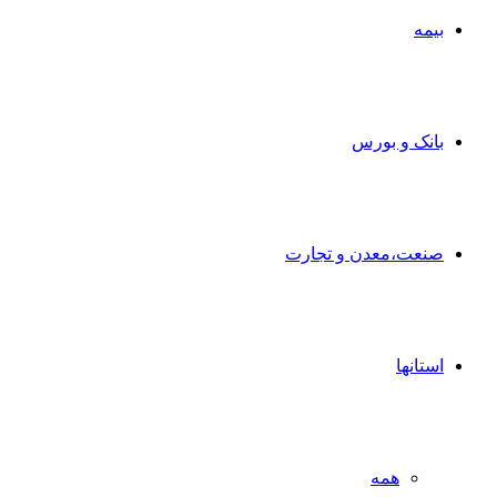
بیمه
بانک و بورس
صنعت،معدن و تجارت
استانها
همه