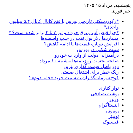
پنجشنبه, مرداد ۱۵ ۱۴۰۵
خبر فوری
*رکوردشکنی تاریخی بورس با فتح کانال کانال ۵.۴ میلیون
واحدی*
*چرا قبض آب و برق خرداد و تیر ۳ تا ۴ برابر شده است؟ *
میلیاردها دلار پول نفت در جیب واسطه‌ها
افزایش دوباره قیمت‌ها یا ادامه کاهش؟
سنت شکنی در بورس
درآمدزایی دولت از واردات خودرو
صفحه نخست روزنامه‌ها – شنبه ۱۰ مرداد
دور باطل قیمت گذاری بنزین
زنگ خطر برای اشتغال صنعتی
کوچ سرمایه‌گذاران به سمت خرید «خانه دوم»؟
نوار کناری
نوشته تصادفی
ورود
اینستاگرام
یوتیوب
توییتر
فیسبوک