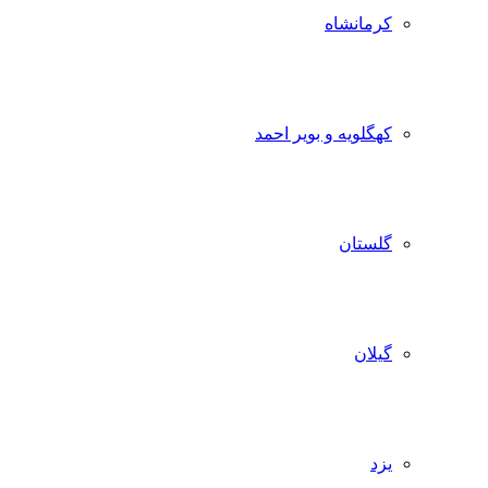
کرمانشاه
کهگلویه و بویر احمد
گلستان
گیلان
یزد