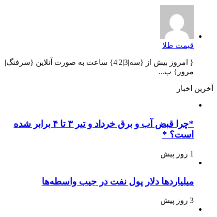
قیمت طلا
{ امروز بیش از {سه|3|2|4} ساعت به صورت آنلاین {سرفنگ|
مرور} ب...
آخرین اخبار
*چرا قبض آب و برق خرداد و تیر ۳ تا ۴ برابر شده
است؟ *
1 روز پیش
میلیاردها دلار پول نفت در جیب واسطه‌ها
3 روز پیش