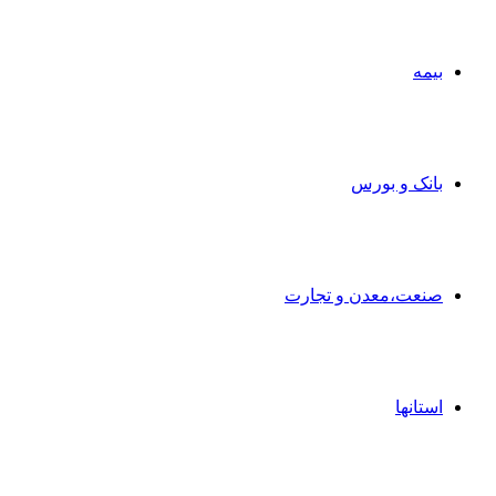
بیمه
بانک و بورس
صنعت،معدن و تجارت
استانها