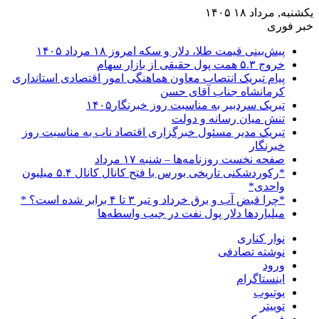
یکشنبه, مرداد ۱۸ ۱۴۰۵
خبر فوری
پیش‌بینی قیمت طلا، دلار و سکه امروز ۱۸ مرداد ۱۴۰۵
خروج ۵.۳ همت پول حقیقی از بازار سهام
پیام تبریک انتصاب معاون هماهنگی امور اقتصادی استانداری
کرمانشاه جناب آقای حسن
تبریک سردبیر به مناسبت روز خبرنگار۱۴۰۵
تنش میان رسانه و دولت
تبریک مدیر مسئول خبرگزاری اقتصاد ناب به مناسبت روز
خبرنگار
صفحه نخست روزنامه‌ها – شنبه ۱۷ مرداد
*رکوردشکنی تاریخی بورس با فتح کانال کانال ۵.۴ میلیون
واحدی*
*چرا قبض آب و برق خرداد و تیر ۳ تا ۴ برابر شده است؟ *
میلیاردها دلار پول نفت در جیب واسطه‌ها
نوار کناری
نوشته تصادفی
ورود
اینستاگرام
یوتیوب
توییتر