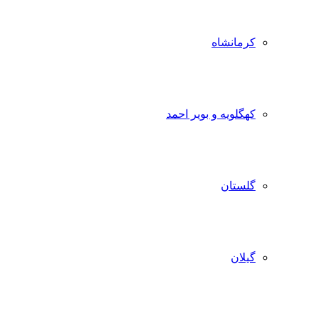
کرمانشاه
کهگلویه و بویر احمد
گلستان
گیلان