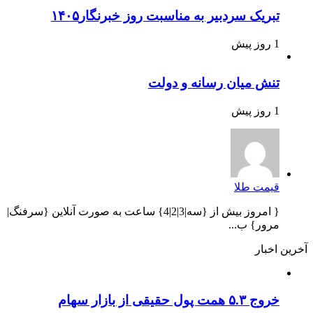
تبریک سردبیر به مناسبت روز خبرنگار۱۴۰۵
1 روز پیش
تنش میان رسانه و دولت
1 روز پیش
قیمت طلا
{ امروز بیش از {سه|3|2|4} ساعت به صورت آنلاین {سرفنگ|
مرور} ب...
آخرین اخبار
خروج ۵.۳ همت پول حقیقی از بازار سهام