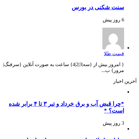
سنت شکنی در بورس
6 روز پیش
قیمت طلا
{ امروز بیش از {سه|3|2|4} ساعت به صورت آنلاین {سرفنگ|
مرور} ب...
آخرین اخبار
*چرا قبض آب و برق خرداد و تیر ۳ تا ۴ برابر شده
است؟ *
3 روز پیش