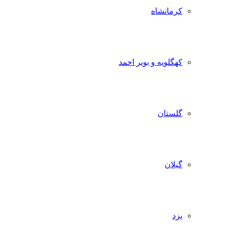
کرمانشاه
کهگلویه و بویر احمد
گلستان
گیلان
یزد