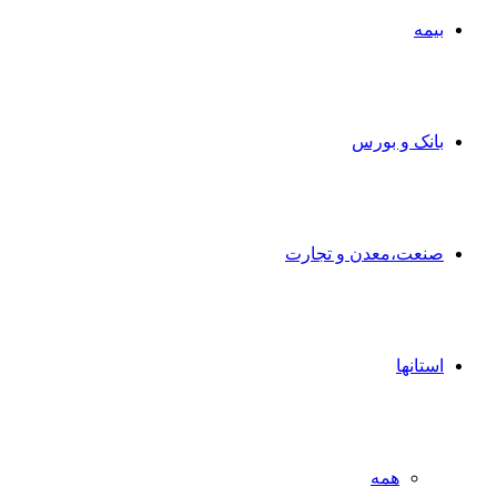
بیمه
بانک و بورس
صنعت،معدن و تجارت
استانها
همه