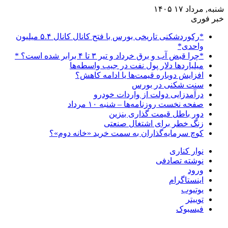
شنبه, مرداد ۱۷ ۱۴۰۵
خبر فوری
*رکوردشکنی تاریخی بورس با فتح کانال کانال ۵.۴ میلیون
واحدی*
*چرا قبض آب و برق خرداد و تیر ۳ تا ۴ برابر شده است؟ *
میلیاردها دلار پول نفت در جیب واسطه‌ها
افزایش دوباره قیمت‌ها یا ادامه کاهش؟
سنت شکنی در بورس
درآمدزایی دولت از واردات خودرو
صفحه نخست روزنامه‌ها – شنبه ۱۰ مرداد
دور باطل قیمت گذاری بنزین
زنگ خطر برای اشتغال صنعتی
کوچ سرمایه‌گذاران به سمت خرید «خانه دوم»؟
نوار کناری
نوشته تصادفی
ورود
اینستاگرام
یوتیوب
توییتر
فیسبوک