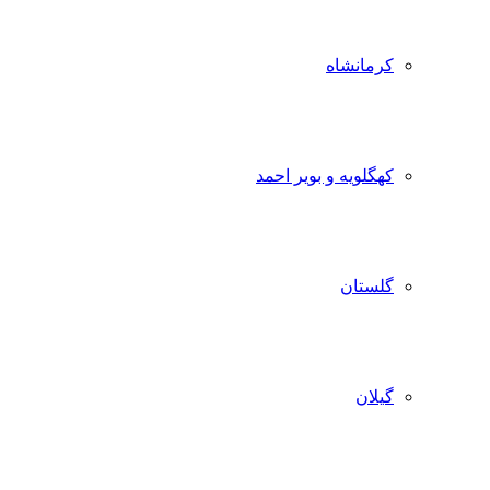
کرمانشاه
کهگلویه و بویر احمد
گلستان
گیلان