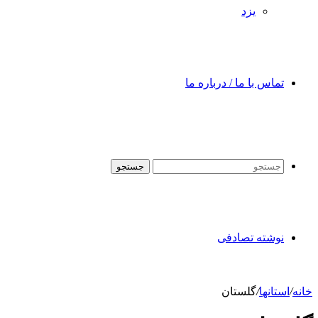
یزد
تماس با ما / درباره ما
جستجو
نوشته تصادفی
خانه
/
استانها
/
گلستان