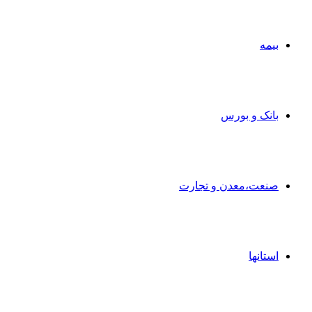
بیمه
بانک و بورس
صنعت،معدن و تجارت
استانها