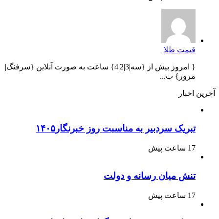
قیمت طلا
{ امروز بیش از {سه|3|2|4} ساعت به صورت آنلاین {سرفنگ|
مرور} ب...
آخرین اخبار
تبریک سردبیر به مناسبت روز خبرنگار۱۴۰۵
17 ساعت پیش
تنش میان رسانه و دولت
17 ساعت پیش