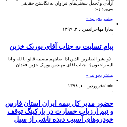
آزادی و تحمل سختی‌های فراوان به نگاشتن حقایقی
می‌پردازند…
بیشتر بخوانید »
سارا مهاجرانی
مرداد ۳, ۱۳۹۹
۰
پیام تسلیت به جناب آقای یوریک خزین
《و بشر الصابرین الذین اذا اصابتهم مصیبه قالو انا لله و انا
الیه راجعون》 جناب اقای مهندس یوریک خزین فقدان…
بیشتر بخوانید »
admin
فروردین ۱۰, ۱۳۹۸
۰
حضور مدیر کل بیمه ایران استان فارس
و تیم ارزیاب خسارت در پارکینگ توقف
خودروهای آسیب دیده ناشی از سیل