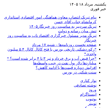
یکشنبه, مرداد ۱۸ ۱۴۰۵
خبر فوری
پیام تبریک انتصاب معاون هماهنگی امور اقتصادی استانداری
کرمانشاه جناب آقای حسن
تبریک سردبیر به مناسبت روز خبرنگار۱۴۰۵
تنش میان رسانه و دولت
تبریک مدیر مسئول خبرگزاری اقتصاد ناب به مناسبت روز
خبرنگار
صفحه نخست روزنامه‌ها – شنبه ۱۷ مرداد
*رکوردشکنی تاریخی بورس با فتح کانال کانال ۵.۴ میلیون
واحدی*
*چرا قبض آب و برق خرداد و تیر ۳ تا ۴ برابر شده است؟ *
میلیاردها دلار پول نفت در جیب واسطه‌ها
افزایش دوباره قیمت‌ها یا ادامه کاهش؟
سنت شکنی در بورس
نوار کناری
نوشته تصادفی
ورود
اینستاگرام
یوتیوب
توییتر