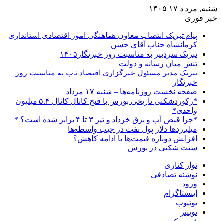
شنبه, مرداد ۱۷ ۱۴۰۵
خبر فوری
پیام تبریک انتصاب معاون هماهنگی امور اقتصادی استانداری
کرمانشاه جناب آقای حسن
تبریک سردبیر به مناسبت روز خبرنگار۱۴۰۵
تنش میان رسانه و دولت
تبریک مدیر مسئول خبرگزاری اقتصاد ناب به مناسبت روز
خبرنگار
صفحه نخست روزنامه‌ها – شنبه ۱۷ مرداد
*رکوردشکنی تاریخی بورس با فتح کانال کانال ۵.۴ میلیون
واحدی*
*چرا قبض آب و برق خرداد و تیر ۳ تا ۴ برابر شده است؟ *
میلیاردها دلار پول نفت در جیب واسطه‌ها
افزایش دوباره قیمت‌ها یا ادامه کاهش؟
سنت شکنی در بورس
نوار کناری
نوشته تصادفی
ورود
اینستاگرام
یوتیوب
توییتر