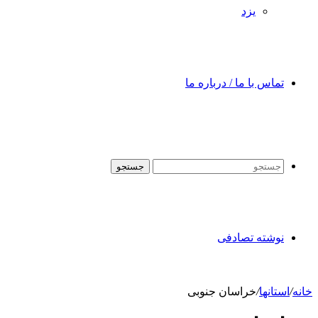
یزد
تماس با ما / درباره ما
جستجو
نوشته تصادفی
خانه
/
استانها
/
خراسان جنوبی