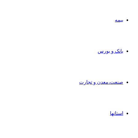
بیمه
بانک و بورس
صنعت،معدن و تجارت
استانها