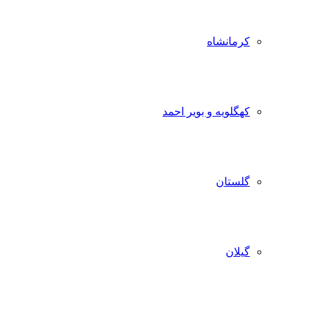
کرمانشاه
کهگلویه و بویر احمد
گلستان
گیلان