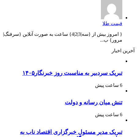
قیمت طلا
{ امروز بیش از {سه|3|2|4} ساعت به صورت آنلاین {سرفنگ|
مرور} ب...
آخرین اخبار
تبریک سردبیر به مناسبت روز خبرنگار۱۴۰۵
6 ساعت پیش
تنش میان رسانه و دولت
6 ساعت پیش
تبریک مدیر مسئول خبرگزاری اقتصاد ناب به