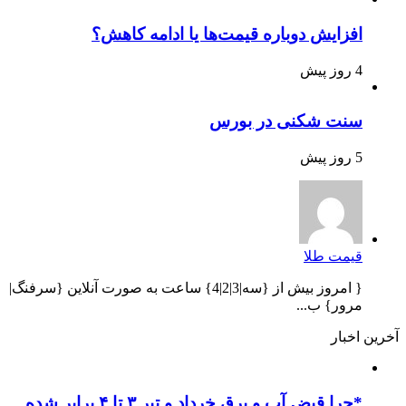
افزایش دوباره قیمت‌ها یا ادامه کاهش؟
4 روز پیش
سنت شکنی در بورس
5 روز پیش
قیمت طلا
{ امروز بیش از {سه|3|2|4} ساعت به صورت آنلاین {سرفنگ|
مرور} ب...
آخرین اخبار
*چرا قبض آب و برق خرداد و تیر ۳ تا ۴ برابر شده