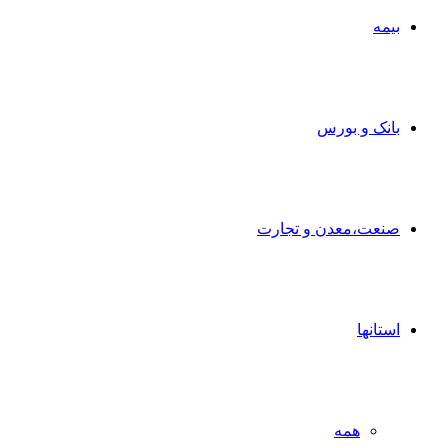
بیمه
بانک و بورس
صنعت،معدن و تجارت
استانها
همه