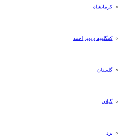
کرمانشاه
کهگلویه و بویر احمد
گلستان
گیلان
یزد