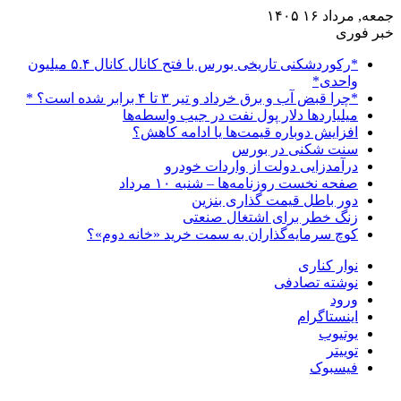
جمعه, مرداد ۱۶ ۱۴۰۵
خبر فوری
*رکوردشکنی تاریخی بورس با فتح کانال کانال ۵.۴ میلیون
واحدی*
*چرا قبض آب و برق خرداد و تیر ۳ تا ۴ برابر شده است؟ *
میلیاردها دلار پول نفت در جیب واسطه‌ها
افزایش دوباره قیمت‌ها یا ادامه کاهش؟
سنت شکنی در بورس
درآمدزایی دولت از واردات خودرو
صفحه نخست روزنامه‌ها – شنبه ۱۰ مرداد
دور باطل قیمت گذاری بنزین
زنگ خطر برای اشتغال صنعتی
کوچ سرمایه‌گذاران به سمت خرید «خانه دوم»؟
نوار کناری
نوشته تصادفی
ورود
اینستاگرام
یوتیوب
توییتر
فیسبوک