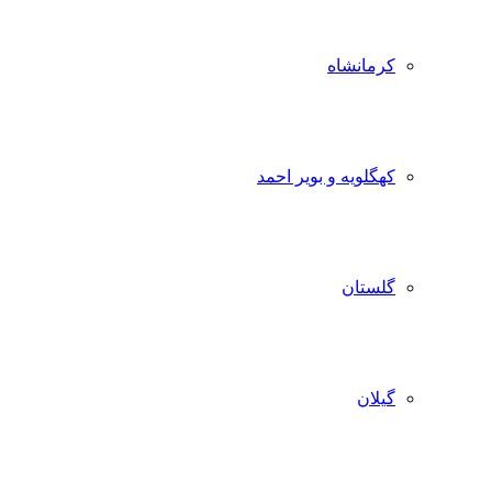
کرمانشاه
کهگلویه و بویر احمد
گلستان
گیلان