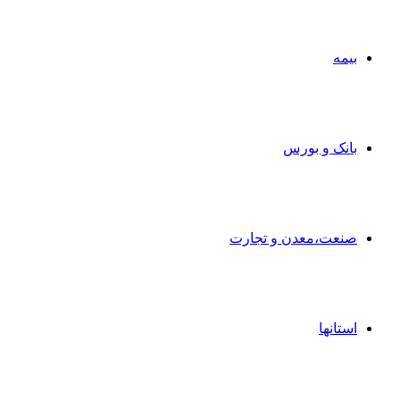
بیمه
بانک و بورس
صنعت،معدن و تجارت
استانها