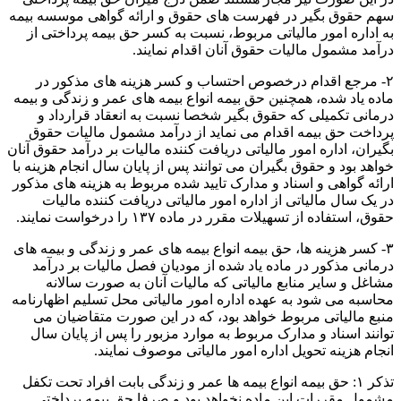
سهم حقوق بگیر در فهرست های حقوق و ارائه گواهی موسسه بیمه
به اداره امور مالیاتی مربوط، نسبت به کسر حق بیمه پرداختی از
درآمد مشمول مالیات حقوق آنان اقدام نمایند.
۲-­ مرجع اقدام درخصوص احتساب و کسر هزینه های مذکور در
ماده یاد شده، همچنین حق بیمه انواع بیمه های عمر و زندگی و بیمه
درمانی تکمیلی که حقوق بگیر شخصا نسبت به انعقاد قرارداد و
پرداخت حق بیمه اقدام می نماید از درآمد مشمول مالیات حقوق
بگیران، اداره امور مالیاتی دریافت کننده مالیات بر درآمد حقوق آنان
خواهد بود و حقوق بگیران می توانند پس از پایان سال انجام هزینه با
ارائه گواهی و اسناد و مدارک تایید شده مربوط به هزینه های مذکور
در یک سال مالیاتی از اداره امور مالیاتی دریافت کننده مالیات
حقوق، استفاده از تسهیلات مقرر در ماده ۱۳۷ را درخواست نمایند.
۳-­ کسر هزینه ها، حق بیمه انواع بیمه های عمر و زندگی و بیمه های
درمانی مذکور در ماده یاد شده از مودیان فصل مالیات بر درآمد
مشاغل و سایر منابع مالیاتی که مالیات آنان به صورت سالانه
محاسبه می شود به عهده اداره امور مالیاتی محل تسلیم اظهارنامه
منبع مالیاتی مربوط خواهد بود، که در این صورت متقاضیان می
توانند اسناد و مدارک مربوط به موارد مزبور را پس از پایان سال
انجام هزینه تحویل اداره امور مالیاتی موصوف نمایند.
تذکر ۱: حق بیمه انواع بیمه ها عمر و زندگی بابت افراد تحت تکفل
مشمول مقررات این ماده نخواهد بود و صرفا حق بیمه پرداختی