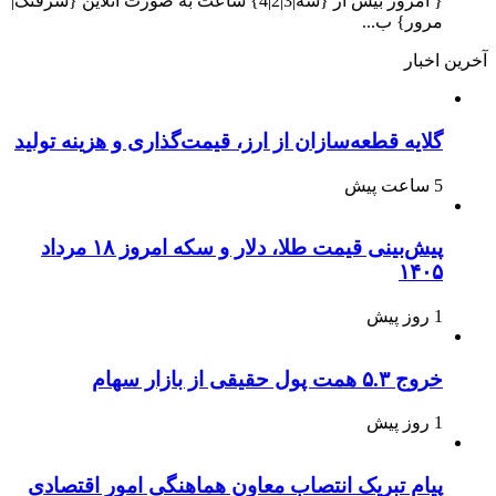
{ امروز بیش از {سه|3|2|4} ساعت به صورت آنلاین {سرفنگ|
مرور} ب...
آخرین اخبار
گلایه قطعه‌سازان از ارز، قیمت‌گذاری و هزینه تولید
5 ساعت پیش
پیش‌بینی قیمت طلا، دلار و سکه امروز ۱۸ مرداد
۱۴۰۵
1 روز پیش
خروج ۵.۳ همت پول حقیقی از بازار سهام
1 روز پیش
پیام تبریک انتصاب معاون هماهنگی امور اقتصادی