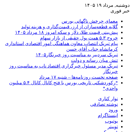
دوشنبه, مرداد ۱۹ ۱۴۰۵
خبر فوری
معمای چرخش ناگهانی بورس
گلایه قطعه‌سازان از ارز، قیمت‌گذاری و هزینه تولید
پیش‌بینی قیمت طلا، دلار و سکه امروز ۱۸ مرداد ۱۴۰۵
خروج ۵.۳ همت پول حقیقی از بازار سهام
پیام تبریک انتصاب معاون هماهنگی امور اقتصادی استانداری
کرمانشاه جناب آقای حسن
تبریک سردبیر به مناسبت روز خبرنگار۱۴۰۵
تنش میان رسانه و دولت
تبریک مدیر مسئول خبرگزاری اقتصاد ناب به مناسبت روز
خبرنگار
صفحه نخست روزنامه‌ها – شنبه ۱۷ مرداد
*رکوردشکنی تاریخی بورس با فتح کانال کانال ۵.۴ میلیون
واحدی*
نوار کناری
نوشته تصادفی
ورود
اینستاگرام
یوتیوب
توییتر