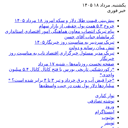
یکشنبه, مرداد ۱۸ ۱۴۰۵
خبر فوری
پیش‌بینی قیمت طلا، دلار و سکه امروز ۱۸ مرداد ۱۴۰۵
خروج ۵.۳ همت پول حقیقی از بازار سهام
پیام تبریک انتصاب معاون هماهنگی امور اقتصادی استانداری
کرمانشاه جناب آقای حسن
تبریک سردبیر به مناسبت روز خبرنگار۱۴۰۵
تنش میان رسانه و دولت
تبریک مدیر مسئول خبرگزاری اقتصاد ناب به مناسبت روز
خبرنگار
صفحه نخست روزنامه‌ها – شنبه ۱۷ مرداد
*رکوردشکنی تاریخی بورس با فتح کانال کانال ۵.۴ میلیون
واحدی*
*چرا قبض آب و برق خرداد و تیر ۳ تا ۴ برابر شده است؟ *
میلیاردها دلار پول نفت در جیب واسطه‌ها
نوار کناری
نوشته تصادفی
ورود
اینستاگرام
یوتیوب
توییتر