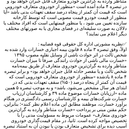
متناظر وارده به گرانترین خودرو متعارف قابل جبران خواهد بود و
در تبصره ۴ ماده آمده است «منظور از خودروی متعارف خودرویی
است که قیمت آن کمتر از پنجاه درصد سقف تعهدات بدنی باشد »آیا
منظور از قیمت خودرو قیمت مصوبی است که توسط کارخانه
سازنده تعیین می شود ، یا منظور قیمتهایی است که افراد مختلف یا
دلالان به صورت سلیقه‌ای در فضای مجازی یا به صورتهای مختلف
دیگر اعلام می نمایند؟
✅نظریه مشورتی اداره کل حقوقی قوه قضاییه :
اولاً، وفق تبصره ۳ ماده ۸ قانون بیمه اجباری خسارات وارد شده به
شخص ثالث در اثر حوادث ناشی از وسایل نقلیه مصوب ۱۳۹۵
«خسارت مالی ناشی از حوادث رانندگی صرفاً تا میزان خسارت
متناظر وارده به گران‌ترین خودروی متعارف از طریق بیمه‌نامه
شخص ثالث و یا مقصر حادثه قابل جبران خواهد بود» و برابر تبصره
۴ ماده ۸ یادشده «منظور از خودروی متعارف خودرویی است که
قیمت آن کمتر از پنجاه درصد (۵۰%) سقف تعهدات بدنی که در
ابتدای هر سال مشخص می‌شود، باشد» و به موجب تبصره ۵ همین
ماده «ارزیابان خسارات موضوع ماده ۳۹ و کارشناسان ارزیاب
خسارت شرکت‌های بیمه و کارشناسان رسمی دادگستری در هنگام
برآورد خسارت، موظفند مطابق این ماده اعلام نظر کنند»؛ بنابراین،
حکم مقنن مبنی بر پرداخت «خسارت متناظر وارده به گران‌ترین
خودروی متعارف» عمومات مربوط به مسؤولیت مدنی را با
تخصیص مواجه کرده است. ثانیاً، در مقام قیمت‌گذاری خودروی
آسیب دیده برای تشخیص متعارف بودن یا نبودن آن به استناد تبصره