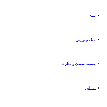
بیمه
بانک و بورس
صنعت،معدن و تجارت
استانها