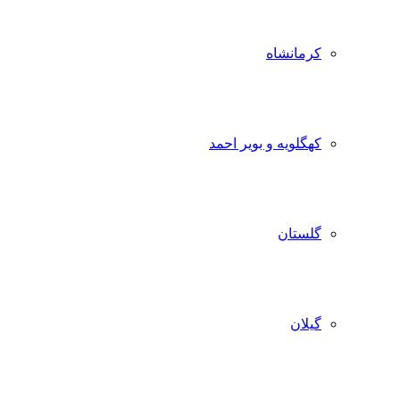
کرمانشاه
کهگلویه و بویر احمد
گلستان
گیلان