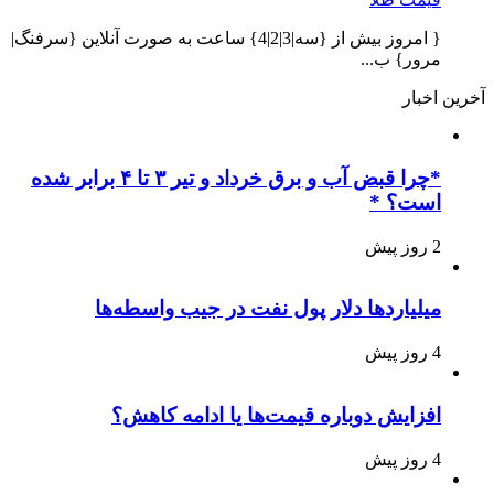
{ امروز بیش از {سه|3|2|4} ساعت به صورت آنلاین {سرفنگ|
مرور} ب...
آخرین اخبار
*چرا قبض آب و برق خرداد و تیر ۳ تا ۴ برابر شده
است؟ *
2 روز پیش
میلیاردها دلار پول نفت در جیب واسطه‌ها
4 روز پیش
افزایش دوباره قیمت‌ها یا ادامه کاهش؟
4 روز پیش