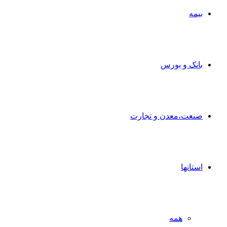
بیمه
بانک و بورس
صنعت،معدن و تجارت
استانها
همه