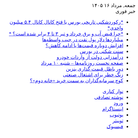
جمعه, مرداد ۱۶ ۱۴۰۵
خبر فوری
*رکوردشکنی تاریخی بورس با فتح کانال کانال ۵.۴ میلیون
واحدی*
*چرا قبض آب و برق خرداد و تیر ۳ تا ۴ برابر شده است؟ *
میلیاردها دلار پول نفت در جیب واسطه‌ها
افزایش دوباره قیمت‌ها یا ادامه کاهش؟
سنت شکنی در بورس
درآمدزایی دولت از واردات خودرو
صفحه نخست روزنامه‌ها – شنبه ۱۰ مرداد
دور باطل قیمت گذاری بنزین
زنگ خطر برای اشتغال صنعتی
کوچ سرمایه‌گذاران به سمت خرید «خانه دوم»؟
نوار کناری
نوشته تصادفی
ورود
اینستاگرام
یوتیوب
توییتر
فیسبوک