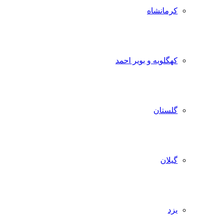
کرمانشاه
کهگلویه و بویر احمد
گلستان
گیلان
یزد