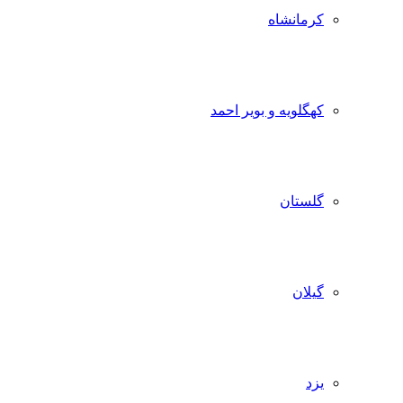
کرمانشاه
کهگلویه و بویر احمد
گلستان
گیلان
یزد