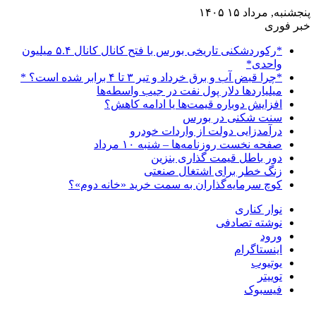
پنجشنبه, مرداد ۱۵ ۱۴۰۵
خبر فوری
*رکوردشکنی تاریخی بورس با فتح کانال کانال ۵.۴ میلیون
واحدی*
*چرا قبض آب و برق خرداد و تیر ۳ تا ۴ برابر شده است؟ *
میلیاردها دلار پول نفت در جیب واسطه‌ها
افزایش دوباره قیمت‌ها یا ادامه کاهش؟
سنت شکنی در بورس
درآمدزایی دولت از واردات خودرو
صفحه نخست روزنامه‌ها – شنبه ۱۰ مرداد
دور باطل قیمت گذاری بنزین
زنگ خطر برای اشتغال صنعتی
کوچ سرمایه‌گذاران به سمت خرید «خانه دوم»؟
نوار کناری
نوشته تصادفی
ورود
اینستاگرام
یوتیوب
توییتر
فیسبوک