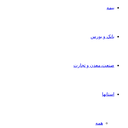
بیمه
بانک و بورس
صنعت،معدن و تجارت
استانها
همه