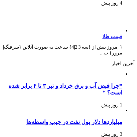
4 روز پیش
قیمت طلا
{ امروز بیش از {سه|3|2|4} ساعت به صورت آنلاین {سرفنگ|
مرور} ب...
آخرین اخبار
*چرا قبض آب و برق خرداد و تیر ۳ تا ۴ برابر شده
است؟ *
1 روز پیش
میلیاردها دلار پول نفت در جیب واسطه‌ها
3 روز پیش