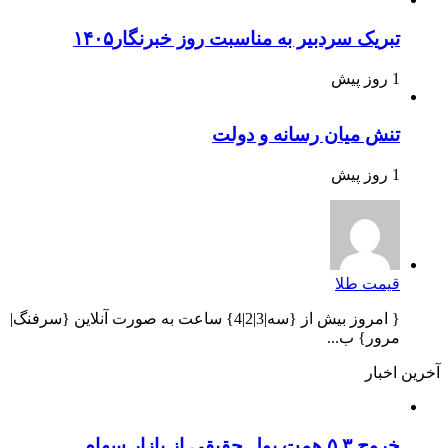
تبریک سردبیر به مناسبت روز خبرنگار۱۴۰۵
1 روز پیش
تنش میان رسانه و دولت
1 روز پیش
قیمت طلا
{ امروز بیش از {سه|3|2|4} ساعت به صورت آنلاین {سرفنگ|
مرور} ب...
آخرین اخبار
خروج ۵.۳ همت پول حقیقی از بازار سهام