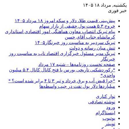
یکشنبه, مرداد ۱۸ ۱۴۰۵
خبر فوری
پیش‌بینی قیمت طلا، دلار و سکه امروز ۱۸ مرداد ۱۴۰۵
خروج ۵.۳ همت پول حقیقی از بازار سهام
پیام تبریک انتصاب معاون هماهنگی امور اقتصادی استانداری
کرمانشاه جناب آقای حسن
تبریک سردبیر به مناسبت روز خبرنگار۱۴۰۵
تنش میان رسانه و دولت
تبریک مدیر مسئول خبرگزاری اقتصاد ناب به مناسبت روز
خبرنگار
صفحه نخست روزنامه‌ها – شنبه ۱۷ مرداد
*رکوردشکنی تاریخی بورس با فتح کانال کانال ۵.۴ میلیون
واحدی*
*چرا قبض آب و برق خرداد و تیر ۳ تا ۴ برابر شده است؟ *
میلیاردها دلار پول نفت در جیب واسطه‌ها
نوار کناری
نوشته تصادفی
ورود
اینستاگرام
یوتیوب
توییتر