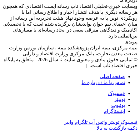
درباره‌ ما
وبسایت خبری-تحلیلی اقتصاد ناب رسانه‌ ایست اقتصادی که همچون
هر رسانه دیگری با هدف انتشار اخبار و اطلاع رسانی اما با
رویکردی نوین پا به عرصه وجود نهاد. هیئت تحریریه این رسانه از
میان اعضای تیم جوان نواندیشان برگزیده شده است که با تحصیلاتی
آکادمیک و دیدگاهی‌ مترقی سعی در ایجاد رسانه‌ای با معیار‌های
بین‌المللی دارد.
پیوندها
بیمه مرکزی، بیمه ایران پزوهشکده بیمه ، سازمان بورس وزارت
صنعت معدن تجارت، بانک مرکزی وزارت اقتصاد و دارایی
© تمامی حقوق مادی و معنوی سایت تا سال 2026 متعلق به پایگاه
خبری اقتصاد ناب است. |
صفحه اصلی
تماس با ما / درباره ما
فیسبوک
توییتر
یوتیوب
اینستاگرام
فیسبوک
توییتر
واتس آپ
تلگرام
وایبر
دکمه بازگشت به بالا