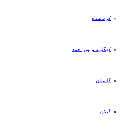
کرمانشاه
کهگلویه و بویر احمد
گلستان
گیلان