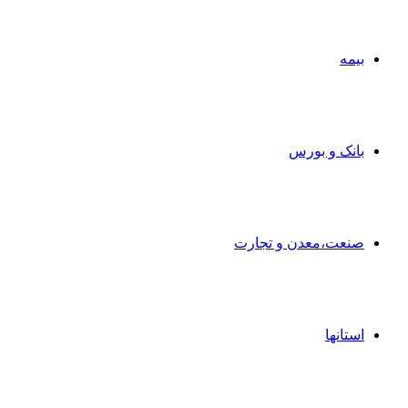
بیمه
بانک و بورس
صنعت،معدن و تجارت
استانها