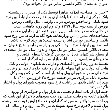
عنوان به معنای بلااثر دانستن سایر عوامل نخواهد بود”.
“اخیرا در مصاحبه ‌ای(که ظاهرا توسط یکی از مدیران بازنشسته
بانک مرکزی انجام شده) با پافشاری بر عدم صحت ارتباط بین نرخ
سود بانکی و شاخص بورس، در پی وارسی علل واقعی ریزش
بورس از نیمه دوم سال ۱۳۹۹ و تداوم این روند کاهشی است.
در حالی که نه در بخشنامه وزیر امور اقتصادی و دارایی و نه در
مصاحبه‌های مدیران این وزارتخانه، هیچ گاه به ارتباط بین نرخ سود
بانکی و شاخص بورس اشاره نشده است؛ هر چند لازم به تأکید
است، تبیین ارتباط نرخ سود بانکی بر بازار سرمایه به هیچ عنوان به
معنای بلااثر دانستن سایر عوامل نبوده و بدون شک عوامل متعددی
از سطح شرکتهای فعال در بورس گرفته تا سطح اقتصاد و
متغیرهای سیاسی، بر نوسانات بازار سرمایه اثرگذار است.
بخشنامه وزارت امور اقتصادی و دارایی به بانکهای دولتی و بانک
هایی که دولت در آنها سهام دارد از دو جنبه حاوی تأکید بر رعایت
نرخ های مصوبه شورای پول و اعتبار است. کما اینکه رییس کل
محترم بانک مرکزی نیز در جلسه مورخ ۲۸ فروردین ۱۴۰۰ با
مدیران عامل بانکها بر رعایت نرخ سود مصوب شورای پول و اعتبار
تأکید نمودند.
جنبه اول از باب انتظام بخشی به بازار پول و جلوگیری از ورود
بانکهای تابعه به رقابت منفی پرداخت سودهای بالاتر؛ از این بابت که
پرداخت سود بالاتر به سپرده گذاران، باعث افزایش قیمت تمام شده
پول شده و لاجرم نرخ سود تسهیلات نیز بالا می رود و در سالی که