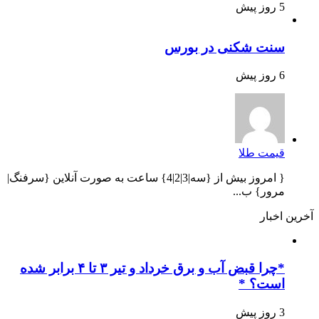
5 روز پیش
سنت شکنی در بورس
6 روز پیش
قیمت طلا
{ امروز بیش از {سه|3|2|4} ساعت به صورت آنلاین {سرفنگ|
مرور} ب...
آخرین اخبار
*چرا قبض آب و برق خرداد و تیر ۳ تا ۴ برابر شده
است؟ *
3 روز پیش