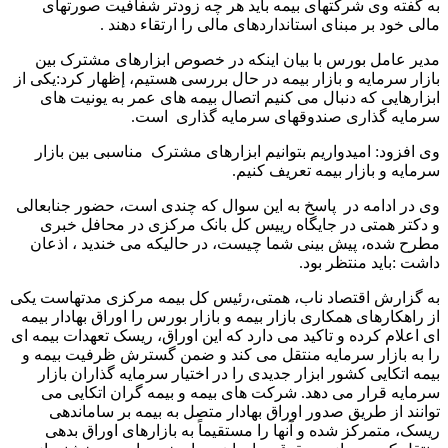
به گفته وی شرکتهای بیمه باید هر چه زودتر شفافیت صورتهای
مالی خود بر مبنای استانداردهای مالی را ارتقاء دهند .
مدیر عامل بورس با بیان اینکه در خصوص ابزارهای مشترک بین
بازار سرمایه و بازار بیمه در حال بررسی هستیم، إظهار کرد:یکی از
ابزارهایی که دنبال می کنیم اتصال بیمه های عمر به یونیت های
سرمایه گذاری صندوقهای سرمایه گذاری است.
وی افزود: امیدواریم بتوانیم ابزارهای مشترک مناسبی بین بازار
سرمایه و بازار بیمه تعریف کنیم.
وی در ادامه در پاسخ به این سوال که چندی است، حضور جنابعالی
و دکتر همتی در جایگاه رییس کل بانک مرکزی در محافل خبری
مطرح شده، پیش بینی شما چیست، در حالیکه می خندید ، اذعان
داشت :باید منتظر بود.
به گزارش اقتصاد ناب، همتی،رئیس کل بیمه مرکزی مدتهاست یکی
از راهکارهای همکاری بازار بیمه و بازار بورس را اوراق بهادار بیمه
ای اعلام کرده و تاکید می دارد که این اوراق، ریسک تعهدات بیمه ای
را به بازار سرمایه منتقل می کند و ضمن گسترش ظرفیت بیمه و
بیمه اتکایی کشور ابزار جدیدی را در اختیار سرمایه گذاران بازار
سرمایه قرار می دهد. شرکت های بیمه و بیمه گران اتکایی می
توانند از طریق صدور اوراق بهادار متصل به بیمه بر ساماندهی
ریسک، متمرکز شده و آنها را مستقیماً به بازارهای اوراق بدهی