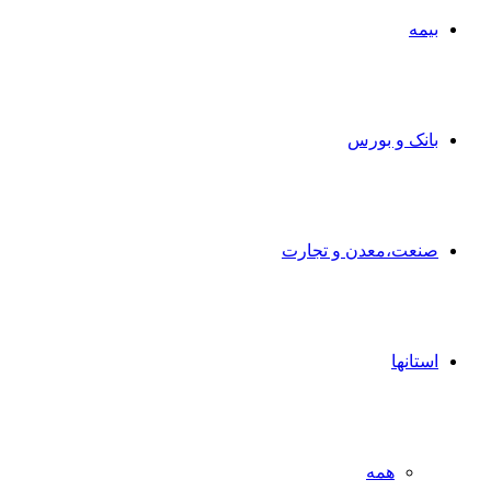
بیمه
بانک و بورس
صنعت،معدن و تجارت
استانها
همه