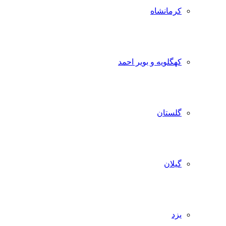
کرمانشاه
کهگلویه و بویر احمد
گلستان
گیلان
یزد