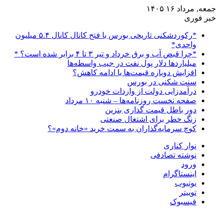
جمعه, مرداد ۱۶ ۱۴۰۵
خبر فوری
*رکوردشکنی تاریخی بورس با فتح کانال کانال ۵.۴ میلیون
واحدی*
*چرا قبض آب و برق خرداد و تیر ۳ تا ۴ برابر شده است؟ *
میلیاردها دلار پول نفت در جیب واسطه‌ها
افزایش دوباره قیمت‌ها یا ادامه کاهش؟
سنت شکنی در بورس
درآمدزایی دولت از واردات خودرو
صفحه نخست روزنامه‌ها – شنبه ۱۰ مرداد
دور باطل قیمت گذاری بنزین
زنگ خطر برای اشتغال صنعتی
کوچ سرمایه‌گذاران به سمت خرید «خانه دوم»؟
نوار کناری
نوشته تصادفی
ورود
اینستاگرام
یوتیوب
توییتر
فیسبوک