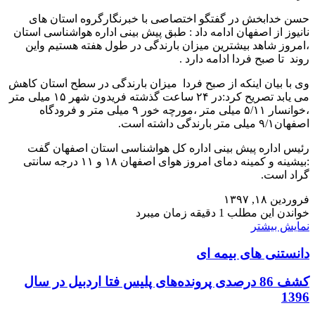
حسن خدابخش در گفتگو اختصاصی با خبرنگارگروه استان های
نانیوز از اصفهان ادامه داد : طبق پیش بینی اداره هواشناسی استان
،امروز شاهد بیشترین میزان بارندگی در طول هفته هستیم واین
روند تا صبح فردا ادامه دارد .
وی با بیان اینکه از صبح فردا میزان بارندگی در سطح استان کاهش
می یابد تصریح کرد:در ۲۴ ساعت گذشته فریدون شهر ۱۵ میلی متر
،خوانسار ۵/۱۱ میلی متر ،مورچه خور ۹ میلی متر و فرودگاه
اصفهان۹/۱ میلی متر بارندگی داشته است.
رئیس اداره پیش بینی اداره کل هواشناسی استان اصفهان گفت
:بیشینه و کمینه دمای امروز هوای اصفهان ۱۸ و ۱۱ درجه سانتی
گراد است.
فروردین ۱۸, ۱۳۹۷
خواندن این مطلب 1 دقیقه زمان میبرد
نمایش بیشتر
دانستنی های بیمه ای
کشف 86 درصدی پرونده‌های پلیس فتا اردبیل در سال
1396