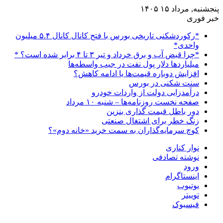
پنجشنبه, مرداد ۱۵ ۱۴۰۵
خبر فوری
*رکوردشکنی تاریخی بورس با فتح کانال کانال ۵.۴ میلیون
واحدی*
*چرا قبض آب و برق خرداد و تیر ۳ تا ۴ برابر شده است؟ *
میلیاردها دلار پول نفت در جیب واسطه‌ها
افزایش دوباره قیمت‌ها یا ادامه کاهش؟
سنت شکنی در بورس
درآمدزایی دولت از واردات خودرو
صفحه نخست روزنامه‌ها – شنبه ۱۰ مرداد
دور باطل قیمت گذاری بنزین
زنگ خطر برای اشتغال صنعتی
کوچ سرمایه‌گذاران به سمت خرید «خانه دوم»؟
نوار کناری
نوشته تصادفی
ورود
اینستاگرام
یوتیوب
توییتر
فیسبوک