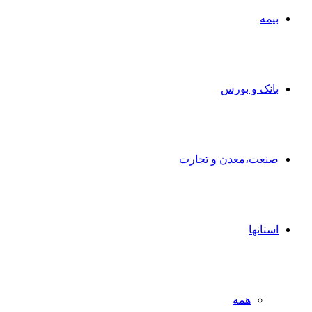
بیمه
بانک و بورس
صنعت،معدن و تجارت
استانها
همه