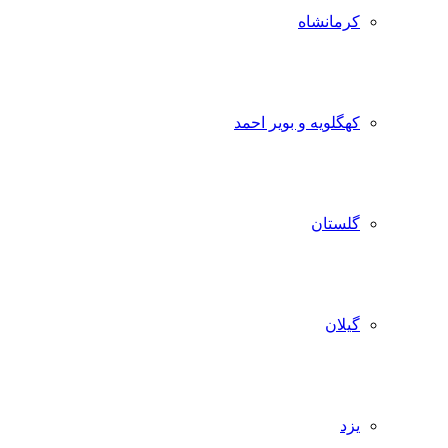
کرمانشاه
کهگلویه و بویر احمد
گلستان
گیلان
یزد