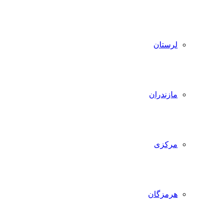
لرستان
مازندران
مرکزی
هرمزگان