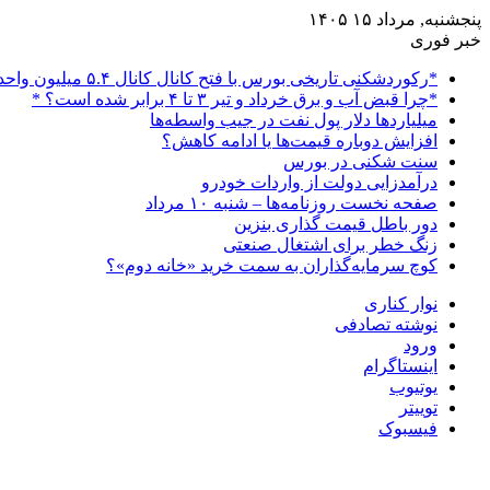
پنجشنبه, مرداد ۱۵ ۱۴۰۵
خبر فوری
*رکوردشکنی تاریخی بورس با فتح کانال کانال ۵.۴ میلیون واحدی*
*چرا قبض آب و برق خرداد و تیر ۳ تا ۴ برابر شده است؟ *
میلیاردها دلار پول نفت در جیب واسطه‌ها
افزایش دوباره قیمت‌ها یا ادامه کاهش؟
سنت شکنی در بورس
درآمدزایی دولت از واردات خودرو
صفحه نخست روزنامه‌ها – شنبه ۱۰ مرداد
دور باطل قیمت گذاری بنزین
زنگ خطر برای اشتغال صنعتی
کوچ سرمایه‌گذاران به سمت خرید «خانه دوم»؟
نوار کناری
نوشته تصادفی
ورود
اینستاگرام
یوتیوب
توییتر
فیسبوک