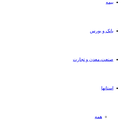
بیمه
بانک و بورس
صنعت،معدن و تجارت
استانها
همه