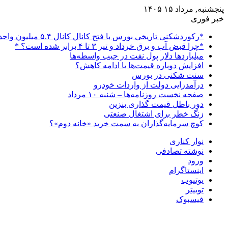
پنجشنبه, مرداد ۱۵ ۱۴۰۵
خبر فوری
*رکوردشکنی تاریخی بورس با فتح کانال کانال ۵.۴ میلیون واحدی*
*چرا قبض آب و برق خرداد و تیر ۳ تا ۴ برابر شده است؟ *
میلیاردها دلار پول نفت در جیب واسطه‌ها
افزایش دوباره قیمت‌ها یا ادامه کاهش؟
سنت شکنی در بورس
درآمدزایی دولت از واردات خودرو
صفحه نخست روزنامه‌ها – شنبه ۱۰ مرداد
دور باطل قیمت گذاری بنزین
زنگ خطر برای اشتغال صنعتی
کوچ سرمایه‌گذاران به سمت خرید «خانه دوم»؟
نوار کناری
نوشته تصادفی
ورود
اینستاگرام
یوتیوب
توییتر
فیسبوک