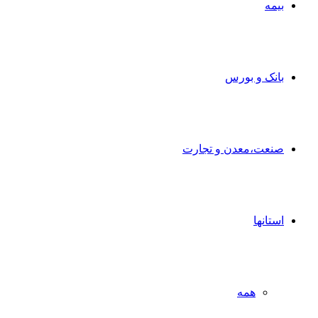
بیمه
بانک و بورس
صنعت،معدن و تجارت
استانها
همه