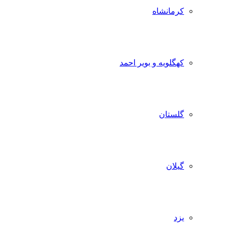
کرمانشاه
کهگلویه و بویر احمد
گلستان
گیلان
یزد