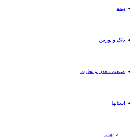
بیمه
بانک و بورس
صنعت،معدن و تجارت
استانها
همه