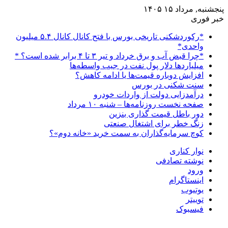
پنجشنبه, مرداد ۱۵ ۱۴۰۵
خبر فوری
*رکوردشکنی تاریخی بورس با فتح کانال کانال ۵.۴ میلیون
واحدی*
*چرا قبض آب و برق خرداد و تیر ۳ تا ۴ برابر شده است؟ *
میلیاردها دلار پول نفت در جیب واسطه‌ها
افزایش دوباره قیمت‌ها یا ادامه کاهش؟
سنت شکنی در بورس
درآمدزایی دولت از واردات خودرو
صفحه نخست روزنامه‌ها – شنبه ۱۰ مرداد
دور باطل قیمت گذاری بنزین
زنگ خطر برای اشتغال صنعتی
کوچ سرمایه‌گذاران به سمت خرید «خانه دوم»؟
نوار کناری
نوشته تصادفی
ورود
اینستاگرام
یوتیوب
توییتر
فیسبوک