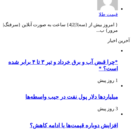
قیمت طلا
{ امروز بیش از {سه|3|2|4} ساعت به صورت آنلاین {سرفنگ|
مرور} ب...
آخرین اخبار
*چرا قبض آب و برق خرداد و تیر ۳ تا ۴ برابر شده
است؟ *
1 روز پیش
میلیاردها دلار پول نفت در جیب واسطه‌ها
3 روز پیش
افزایش دوباره قیمت‌ها یا ادامه کاهش؟