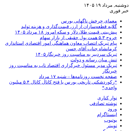
دوشنبه, مرداد ۱۹ ۱۴۰۵
خبر فوری
معمای چرخش ناگهانی بورس
گلایه قطعه‌سازان از ارز، قیمت‌گذاری و هزینه تولید
پیش‌بینی قیمت طلا، دلار و سکه امروز ۱۸ مرداد ۱۴۰۵
خروج ۵.۳ همت پول حقیقی از بازار سهام
پیام تبریک انتصاب معاون هماهنگی امور اقتصادی استانداری
کرمانشاه جناب آقای حسن
تبریک سردبیر به مناسبت روز خبرنگار۱۴۰۵
تنش میان رسانه و دولت
تبریک مدیر مسئول خبرگزاری اقتصاد ناب به مناسبت روز
خبرنگار
صفحه نخست روزنامه‌ها – شنبه ۱۷ مرداد
*رکوردشکنی تاریخی بورس با فتح کانال کانال ۵.۴ میلیون
واحدی*
نوار کناری
نوشته تصادفی
ورود
اینستاگرام
یوتیوب
توییتر