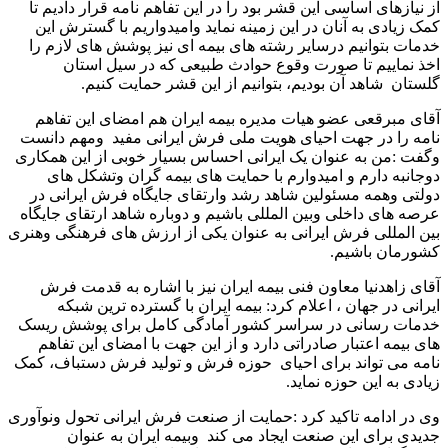
از نیازهای اساسی این قشر بود را در این تفاهم نامه قرار دادیم تا
کمک زیادی به آنان در این زمینه نماید وامیدواریم با گسترش این
خدمات بتوانیم درسایر رشته های بیمه ای نیز پوشش های لازم را
اخذ نماییم تا صورت وقوع حوادث طبیعی که در سیل استان
گلستان شاهد آن بودیم، بتوانیم از این قشر حمایت کنیم.
آقای مبرقعی عضو هیات مدیره بیمه ایران هم امضای این تفاهم
نامه را در جهت احیای هویت ملی فرش ایرانی مفید ومهم دانست
وگفت :من به عنوان یک ایرانی احساس بسیار خوبی از این همکاری
دوجانبه دارم و امیدوارم با حمایت های بیمه گران وتشکل های
دولتی وهمه مسئولین شاهد رشد وارتقای جایگاه فرش ایرانی در
عرصه های داخلی وبین المللی باشیم و دوباره شاهد ارتقای جایگاه
بین المللی فرش ایرانی به عنوان یکی از ارزش های فرهنگی وهنری
کشورمان باشیم.
آقای زاهدنیا معاون فنی بیمه ایران نیز با اشاره به قدمت فرش
ایرانی در جهان ، اعلام کرد: بیمه ایران با گسترده ترین شبکه
خدمات رسانی در سراسر کشور آمادگی کامل برای پوشش ریسک
های بیمه اعتبار صادراتی دارد و از این جهت با امضای این تفاهم
نامه می تواند برای احیای حوزه فرش و تولید فرش دستباف، کمک
زیادی به این حوزه نماید.
وی در ادامه تاکید کرد :حمایت از صنعت فرش ایرانی تحول ونوآوری
جدیدی برای این صنعت ایجاد می کند وبیمه ایران به عنوان