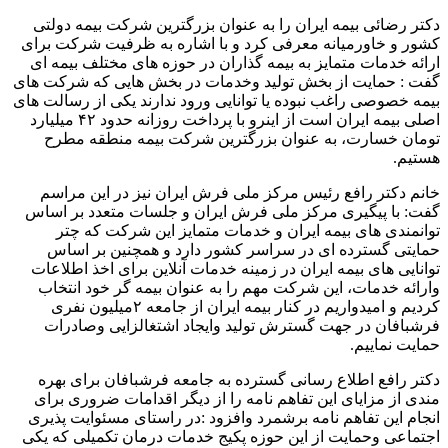
دکتر رضائی بیمه ایران را به عنوان بزرگترین شرکت بیمه دولتی
کشور و خاورمیانه معرفی کرد و با اشاره به ظرفیت شرکت برای
ارائه خدمات متمایز به بیمه گذاران در حوزه های مختلف بیمه ای
گفت : حمایت از بخش تولید وخدمات در بخش هایی که شرکت های
بیمه خصوصی راغب نبوده یا توانایی ورود ندارند یکی از رسالت های
اصلی بیمه ایران است از اینرو با پرداخت روزانه حدود ۴۲ میلیارد
تومان خسارت، به عنوان بزرگترین شرکت بیمه منطقه مطرح
هستیم.
خانم دکتر رافع رئیس مرکز ملی فرش ایران نیز در این مراسم
گفت: با پیگیری مرکز ملی فرش ایران و جلسات متعدد بر اساس
توانمندی های بیمه ایران و خدمات متمایز این شرکت که چتر
حمایتی گسترده ای در سراسر کشور دارد و همچنین بر اساس
توانایی های بیمه ایران در زمینه خدمات آنلاین برای اخذ اطلاعات
وارائه خدمات، این شرکت مهم را به عنوان بیمه گر خود انتخاب
کردیم و امیدواریم در کنار بیمه ایران از جامعه ۲میلیون نفری
فرشبافان در جهت گسترش تولید وایجاد اشتغالزایی وصادرات
حمایت نماییم.
دکتر رافع اطلاع رسانی گسترده به جامعه فرشبافان برای بهره
مندی از مزایای این تفاهم نامه را از دیگر اقدامات ضروری برای
انجام این تفاهم نامه برشمرد وافزود :در راستای مسئوایت پذیری
اجتماعی وحمایت از این حوزه پکیج خدمات درمان تکمیلی که یکی