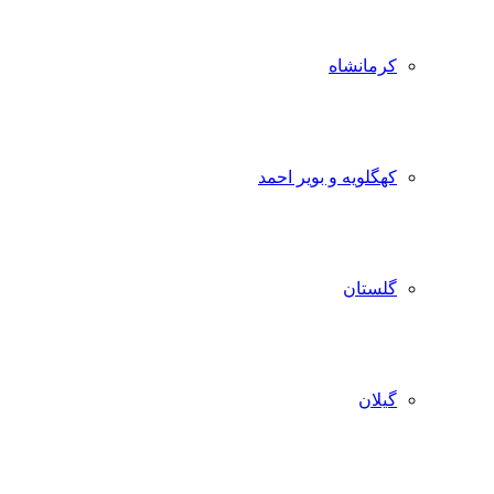
کرمانشاه
کهگلویه و بویر احمد
گلستان
گیلان