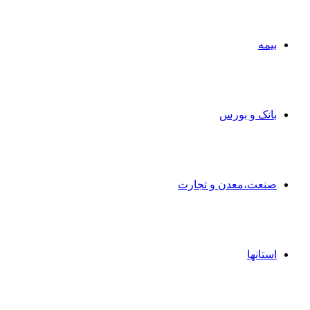
بیمه
بانک و بورس
صنعت،معدن و تجارت
استانها