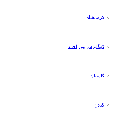
کرمانشاه
کهگلویه و بویر احمد
گلستان
گیلان