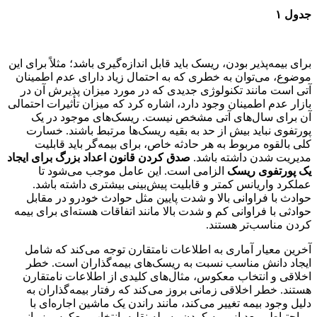
جدول ۱
برای بیمه‌پذیر بودن، ریسک باید قابل اندازه‌گیری باشد؛ مثلاً برای این
موضوع، می‌توان به خطری که به احتمال زیاد دارای عدم اطمینان
آتی است مانند تکنولوژی جدیدی که در مورد میزان پذیرش آن در
بازار عدم اطمینان وجود دارد، اشاره کرد که میزان تأثیرات احتمالی
آن برای سال‌های آتی مشخص نیست. ریسک‌های موجود در یک
پورتفوی نباید بیش از حد به بقیه ریسک‌ها مرتبط باشند. خسارت
کلی بالقوه مربوط به هر حادثه خاص، برای بیمه‌گر باید قابلیت
مدیریت شدن داشته باشد.
صدق کردن قانون اعداد بزرگ برای ایجاد
یک پورتفوی ریسک
الزامی است. این عامل موجب می‌شود تا
عملکرد واریانس کمتر و قابلیت پیش‌بینی بیشتری داشته باشد.
حوادث با فراوانی بالا و شدت پایین مثل حوادث خودرو در مقابل
حوادثی با فراوانی کم و شدت بالا مانند اتفاقات هسته‌ای برای بیمه
کردن مناسب‌تر هستند.
آخرین معیار آماری به اطلاعات نامتقارن توجه می‌کند که شامل
ایجاد دانش مناسب نسبت به ریسک‌های بیمه‌گذاران است. خطر
اخلاقی و انتخاب معکوس، مثال‌های کلیدی از اطلاعات نامتقارن
هستند. خطر اخلاقی زمانی بروز می‌کند که رفتار بیمه‌گذاران به
دلیل وجود بیمه تغییر می‌کند، مانند راندن یک ماشین اجاره‌ای با
بی‌احتیاطی بعد از بیمه کردن وسیله نقلیه. انتخاب معکوس زمانی