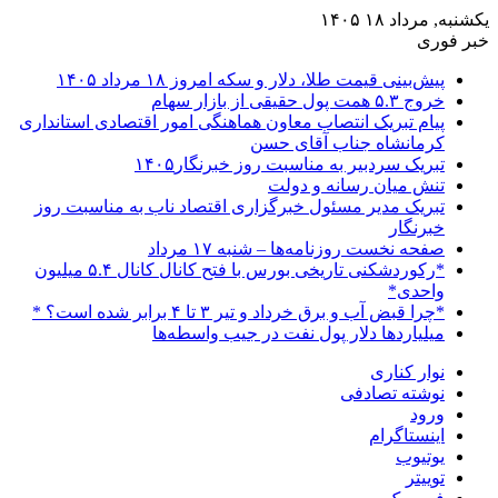
یکشنبه, مرداد ۱۸ ۱۴۰۵
خبر فوری
پیش‌بینی قیمت طلا، دلار و سکه امروز ۱۸ مرداد ۱۴۰۵
خروج ۵.۳ همت پول حقیقی از بازار سهام
پیام تبریک انتصاب معاون هماهنگی امور اقتصادی استانداری
کرمانشاه جناب آقای حسن
تبریک سردبیر به مناسبت روز خبرنگار۱۴۰۵
تنش میان رسانه و دولت
تبریک مدیر مسئول خبرگزاری اقتصاد ناب به مناسبت روز
خبرنگار
صفحه نخست روزنامه‌ها – شنبه ۱۷ مرداد
*رکوردشکنی تاریخی بورس با فتح کانال کانال ۵.۴ میلیون
واحدی*
*چرا قبض آب و برق خرداد و تیر ۳ تا ۴ برابر شده است؟ *
میلیاردها دلار پول نفت در جیب واسطه‌ها
نوار کناری
نوشته تصادفی
ورود
اینستاگرام
یوتیوب
توییتر