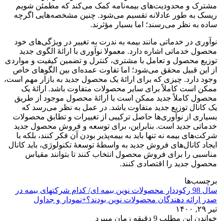
مشترک و محدودیت‌های بیمه‌نامه کمک می‌کند که مطمئن شویم
ریسک به طور عادلانه تقسیم می‌شود. چنین مشخصه‌هایی اگرچه
ساده به نظر می‌رسند؛ اما بسیار مؤثرند.
نوآوری در خدماتی مانند بیمه به ندرت به تغییر در ویژگی‌های خود
محصول خدماتی اشاره دارد. معمولا نوآوری با ارائۀ الگوی جدید
توزیع محصول و تعامل با مشتری، کنترل و تضمین کیفیت و مواردی
از این قبیل محقق می‌شود؛ اما تفاوت عمده‌ای بین الگوهای خاص
وجود دارد. چیزی که برای ارائۀ یک محصول جدید به بازار مهم است،
ممکن است کاملاً برای سایر محصولات متفاوت باشد. ارائۀ یک
محصول کاملاً جدید ممکن است با ارائۀ محصول موجود از طریق
یک کانال توزیع جدید متفاوت باشد. در عمل به نظر می‌رسد که
بسیاری از نوآوری‌ها حاصل ترکیبی از تغییرات و تطابق محصولات
خدماتی جدید است. بنابراین، برای توسعه و فروش محصول جدید
شرکت‌های بیمه نه تنها باید به بیمه‌پذیر بودن آن فکر کنند، بلکه با
ایجاد کانال‌های فروش جدید به واسطۀ توسعۀ تکنولوژی، باید کانال
مناسبی را برای فروش محصول انتخاب کنند تا بتوانند مقیاس
محصول جدید را اقتصادی کنند.
برچسب‌ها
سال 98 رکوددار محصولات نوین بیمه ای/ کدام شرکتهای بیمه در
صدر ارائه دهندگان محصولات نوین بودند؟+نمودار و جداول
تیر ۲۹, ۱۴۰۰
خواندن این مطلب 9 دقیقه زمان میبرد