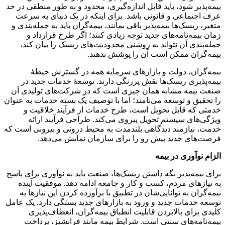
بیمه‌پذیر شود، باید قابل اندازه‌گیری، محدود و به طور منطقی در حد
عرف اجتماعی و قانونی باشد. برای اینکه در یک دنیای به سرعت
متغیر، ریسک‌ها بیمه‌پذیر باقی بمانند، بیمه‌گران باید به جمله‌بندی و
زمان بیمه‌نامه‌های جدید توجه زیادی کنند؛ اگر طرح قرارداد و
جمله‌بندی آن نتواند به روشنی محدودیت‌های ریسک را بیان کند،
بیمه‌گران ممکن است آن را پوشش ندهند.
بیمه‌گران، دولت و بازارهای سرمایه همه در گسترش حیطۀ
بیمه‌پذیری ریسک‌ها نقش پررنگی دارند. توسعۀ خدمات جدید در
صنعت بیمه مشابه همان چیزی است که در شرکت‌های تولیدی آن
را تحقیق و توسعه می‌نامند؛ اما با توصیف یک بسته خدمات به عنوان
خدمتی که قابل تحویل است، طرح خدمات از فرآیند خلاقیت و
ویژگی‌های سیستم تحویل پیروی می‌کند. طراحی فرآیند ارائه
خدمت، نیازمند دیدگاهی بلندمدت به محیط درونی و بیرونی است که
فرصت‌های جدید پیش رو را برای سازمان نمایش می‌دهد.
الزام نوآوری در بیمه
برای بیمه‌پذیر نگه داشتن ریسک‌ها، صنعت باید به نوآوری برای پاسخ
به نیازهای مردم، کسب و کار و جامعه ادامه دهد. موفقیت آینده
بیمه‌گران به توانایی‌شان در تطبیق با برآورده کردن این نیازها به
توسعه خدمات جدید و ورود به بازارهای جدید بستگی دارد. یک عامل
کلیدی برای بالابردن قابلیت انطباق بیمه‌گران، انعطاف‌پذیری
بیمه‌نامه‌های سنتی است. شرایط بیمه مانند فرانشیز، پرداخت