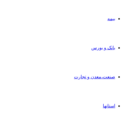
بیمه
بانک و بورس
صنعت،معدن و تجارت
استانها