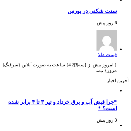
سنت شکنی در بورس
6 روز پیش
قیمت طلا
{ امروز بیش از {سه|3|2|4} ساعت به صورت آنلاین {سرفنگ|
مرور} ب...
آخرین اخبار
*چرا قبض آب و برق خرداد و تیر ۳ تا ۴ برابر شده
است؟ *
3 روز پیش