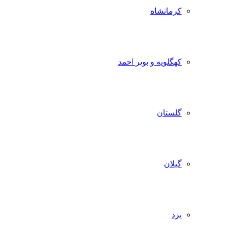
کرمانشاه
کهگلویه و بویر احمد
گلستان
گیلان
یزد