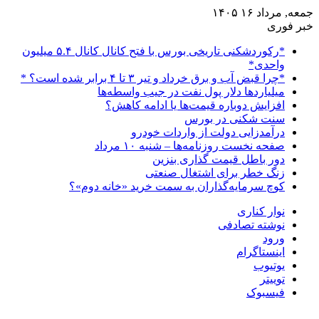
جمعه, مرداد ۱۶ ۱۴۰۵
خبر فوری
*رکوردشکنی تاریخی بورس با فتح کانال کانال ۵.۴ میلیون
واحدی*
*چرا قبض آب و برق خرداد و تیر ۳ تا ۴ برابر شده است؟ *
میلیاردها دلار پول نفت در جیب واسطه‌ها
افزایش دوباره قیمت‌ها یا ادامه کاهش؟
سنت شکنی در بورس
درآمدزایی دولت از واردات خودرو
صفحه نخست روزنامه‌ها – شنبه ۱۰ مرداد
دور باطل قیمت گذاری بنزین
زنگ خطر برای اشتغال صنعتی
کوچ سرمایه‌گذاران به سمت خرید «خانه دوم»؟
نوار کناری
نوشته تصادفی
ورود
اینستاگرام
یوتیوب
توییتر
فیسبوک