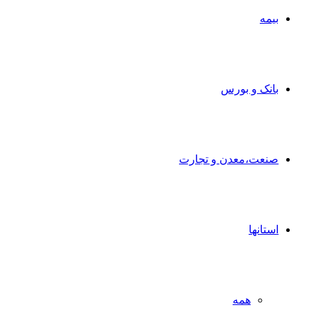
بیمه
بانک و بورس
صنعت،معدن و تجارت
استانها
همه