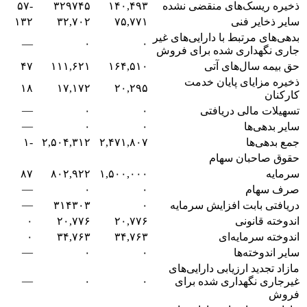
ذخیره ریسک‌های منقضی نشده
۱۴۰,۴۹۳
۳۲۹۷۴۵
-۵۷
سایر ذخایر فنی
۷۵,۷۷۱
۳۲,۷۰۲
۱۳۲
بدهی‌های مرتبط با دارایی‌های غیر
—
۰
۰
جاری نگهداری شده برای فروش
حق بیمه سال‌های آتی
۱۶۴,۵۱۰
۱۱۱,۶۲۱
۴۷
ذخیره مزایای پایان خدمت
۱۸
۱۷,۱۷۲
۲۰,۲۹۵
کارکنان
—
تسهیلات مالی دریافتی
۰
۰
—
سایر بدهی‌ها
۰
۰
جمع بدهی‌ها
۲,۴۷۱,۸۰۷
۲,۵۰۴,۳۱۲
-۱
حقوق صاحبان سهام
سرمایه
۱,۵۰۰,۰۰۰
۸۰۲,۹۲۲
۸۷
—
صرف سهام
۰
۰
—
دریافتی بابت افزایش سرمایه
۰
۳۱۴۳۰۳
اندوخته قانونی
۲۰,۷۷۶
۲۰,۷۷۶
۰
اندوخته سرمایه‌ای
۳۴,۷۶۳
۳۴,۷۶۳
۰
—
سایر اندوخته‌ها
۰
۰
مازاد تجدید ارزیابی دارایی‌های
—
غیرجاری نگهداری شده برای
۰
۰
فروش