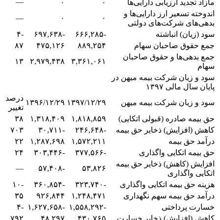
—
مازاد تجدید ارزیابی دارایی‌ها
۰
۰
اندوخته تسعیر ارز دارایی‌ها و
—
۰
۰
بدهی‌های شرکت‌های دولتی
سود (زیان) انباشته
-۶۶۶,۲۸۵
-۶۹۷,۶۳۸
-۴
جمع حقوق صاحبان سهام
۸۸۹,۲۵۴
۴۷۵,۱۲۶
۸۷
جمع بدهی‌ها و حقوق صاحبان
۱۳
۲,۹۷۹,۴۳۸
۳,۳۶۱,۰۶۱
سهام
سود و زیان شرکت بیمه میهن در
پایان سال مالی ۱۳۹۷
درصد
سود و زیان شرکت بیمه میهن
۱۳۹۷/۱۲/۲۹
۱۳۹۶/۱۲/۲۹
تغییر
حق بیمه صادره (قبولی اتکایی)
۱,۸۱۸,۸۵۹
۱,۳۱۸,۴۰۹
۳۸
کاهش (افزایش) ذخایر حق بیمه
-۲۴۶,۶۴۸
-۳۰,۷۱۱
۷۰۳
درآمد حق بیمه
۱,۵۷۲,۲۱۱
۱,۲۸۷,۶۹۸
۲۲
حق بیمه اتکایی واگذاری
-۳۷۷,۵۶۶
-۳۰۳,۴۴۶
۲۴
افزایش (کاهش) ذخایر حق بیمه
—
-۵۷,۴۰۸
۵۳,۸۲۶
اتکایی واگذاری
هزینه حق بیمه اتکایی واگذاری
-۳۲۳,۷۴۰
-۳۶۰,۸۵۴
-۱۰
درآمد حق بیمه سهم نگهداری
۱,۲۴۸,۴۷۱
۹۲۶,۸۴۴
۳۵
خسارت پرداختی
-۱,۵۵۸,۲۹۲
-۱,۶۲۷,۶۵۸
-۴
کاهش (افزایش) ذخایر خسارت
۴۳۰,۷۶۵
۴۸,۲۹۷
۷۹۲