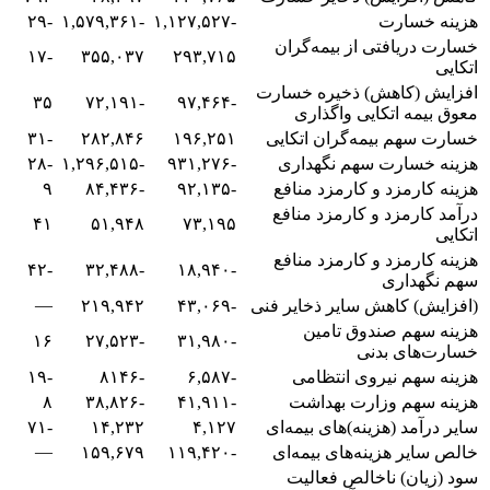
هزینه خسارت
-۱,۱۲۷,۵۲۷
-۱,۵۷۹,۳۶۱
-۲۹
خسارت دریافتی از بیمه‌گران
-۱۷
۳۵۵,۰۳۷
۲۹۳,۷۱۵
اتکایی
افزایش (کاهش) ذخیره خسارت
۳۵
-۷۲,۱۹۱
-۹۷,۴۶۴
معوق بیمه اتکایی واگذاری
خسارت سهم بیمه‌گران اتکایی
۱۹۶,۲۵۱
۲۸۲,۸۴۶
-۳۱
هزینه خسارت سهم نگهداری
-۹۳۱,۲۷۶
-۱,۲۹۶,۵۱۵
-۲۸
هزینه کارمزد و کارمزد منافع
-۹۲,۱۳۵
-۸۴,۴۳۶
۹
درآمد کارمزد و کارمزد منافع
۴۱
۵۱,۹۴۸
۷۳,۱۹۵
اتکایی
هزینه کارمزد و کارمزد منافع
-۴۲
-۳۲,۴۸۸
-۱۸,۹۴۰
سهم نگهداری
—
(افزایش) کاهش سایر ذخایر فنی
-۴۳,۰۶۹
۲۱۹,۹۴۲
هزینه سهم صندوق تامین
۱۶
-۲۷,۵۲۳
-۳۱,۹۸۰
خسارت‌های بدنی
هزینه سهم نیروی انتظامی
-۶,۵۸۷
-۸۱۴۶
-۱۹
هزینه سهم وزارت بهداشت
-۴۱,۹۱۱
-۳۸,۸۲۶
۸
سایر درآمد (هزینه)‌های بیمه‌ای
۴,۱۲۷
۱۴,۲۳۲
-۷۱
—
خالص سایر هزینه‌های بیمه‌ای
-۱۱۹,۴۲۰
۱۵۹,۶۷۹
سود (زیان) ناخالص فعالیت