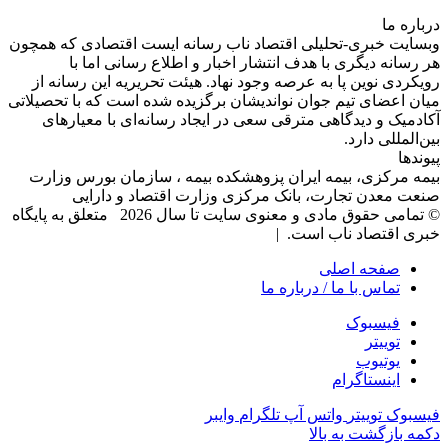
درباره‌ ما
وبسایت خبری-تحلیلی اقتصاد ناب رسانه‌ ایست اقتصادی که همچون
هر رسانه دیگری با هدف انتشار اخبار و اطلاع رسانی اما با
رویکردی نوین پا به عرصه وجود نهاد. هیئت تحریریه این رسانه از
میان اعضای تیم جوان نواندیشان برگزیده شده است که با تحصیلاتی
آکادمیک و دیدگاهی‌ مترقی سعی در ایجاد رسانه‌ای با معیار‌های
بین‌المللی دارد.
پیوندها
بیمه مرکزی، بیمه ایران پزوهشکده بیمه ، سازمان بورس وزارت
صنعت معدن تجارت، بانک مرکزی وزارت اقتصاد و دارایی
© تمامی حقوق مادی و معنوی سایت تا سال 2026 متعلق به پایگاه
خبری اقتصاد ناب است. |
صفحه اصلی
تماس با ما / درباره ما
فیسبوک
توییتر
یوتیوب
اینستاگرام
فیسبوک
توییتر
واتس آپ
تلگرام
وایبر
دکمه بازگشت به بالا