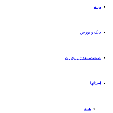
بیمه
بانک و بورس
صنعت،معدن و تجارت
استانها
همه