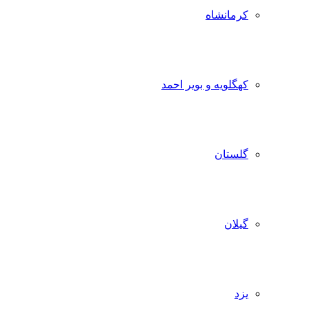
کرمانشاه
کهگلویه و بویر احمد
گلستان
گیلان
یزد