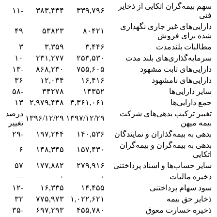
سهم بیمه‌گران اتکایی از ذخایر
-۱۱
۳۸۳,۴۳۴
۳۳۹,۷۹۶
فنی
دارایی‌های غیر جاری نگهداری
۴۹
۵۳۸۲۳
۸۰۴۲۱
شده برای فروش
مطالبات بلندمدت
۳,۴۴۶
۳,۳۵۹
۳
سرمایه‌گذاری‌های بلند مدت
۲۵۳,۵۳۰
۲۳۱,۲۷۷
۱۰
دارایی‌های ثابت مشهود
۷۵۵,۶۰۵
۸۶۸,۲۳۰
-۱۳
دارایی‌های نامشهود
۱۶,۴۱۶
۱۲,۰۳۴
۳۶
سایر دارایی‌ها
۱۴۳۵۲
۳۴۲۷۸
-۵۸
جمع دارایی‌ها
۳,۳۶۱,۰۶۱
۲,۹۷۹,۴۳۸
۱۳
تغییر ترکیب بدهی‌های شرکت
درصد
۱۳۹۶/۱۲/۲۹
۱۳۹۷/۱۲/۲۹
بیمه میهن
تغییر
بدهی به بیمه‌گذاران و نمایندگان
۱۴۰,۵۳۶
۱۹۷,۲۴۴
-۲۹
بدهی به بیمه‌گران و بیمه‌گران
۶
۱۴۸,۳۴۵
۱۵۷,۴۳۰
اتکایی
سایر حساب‌ها و اسناد پرداختنی
۲۷۹,۹۱۶
۱۷۷,۸۸۲
۵۷
—
ذخیره مالیات
۰
۰
سود سهام پرداختنی
۱۴,۴۵۵
۱۶,۳۳۵
-۱۲
ذخایر حق بیمه
۱,۰۲۲,۶۲۱
۷۷۵,۹۷۳
۳۲
ذخیره خسارت معوق
۴۵۵,۷۸۰
۶۹۷,۲۹۳
-۳۵