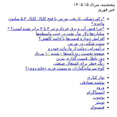
پنجشنبه, مرداد ۱۵ ۱۴۰۵
خبر فوری
*رکوردشکنی تاریخی بورس با فتح کانال کانال ۵.۴ میلیون
واحدی*
*چرا قبض آب و برق خرداد و تیر ۳ تا ۴ برابر شده است؟ *
میلیاردها دلار پول نفت در جیب واسطه‌ها
افزایش دوباره قیمت‌ها یا ادامه کاهش؟
سنت شکنی در بورس
درآمدزایی دولت از واردات خودرو
صفحه نخست روزنامه‌ها – شنبه ۱۰ مرداد
دور باطل قیمت گذاری بنزین
زنگ خطر برای اشتغال صنعتی
کوچ سرمایه‌گذاران به سمت خرید «خانه دوم»؟
نوار کناری
نوشته تصادفی
ورود
اینستاگرام
یوتیوب
توییتر
فیسبوک